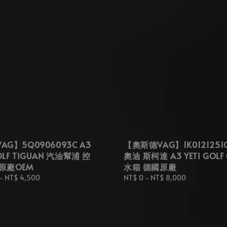
G】5Q0906093C A3
【奧斯德VAG】1K0121251
OLF TIGUAN 汽油幫浦 控
奧迪 斯柯達 A3 YETI GOLF
原廠OEM
水箱 德國原廠
-
NT$ 4,500
Regular
NT$ 0
-
NT$ 8,000
price