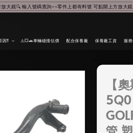
大鏡🔍 輸入號碼查詢~~
零件上都有料號 可點開上方放大鏡🔍
因‼️
⚠️💥🚗車輛碰撞估價
配合保養廠
保養廠工資
服務
【奧
5Q0
GOL
管 