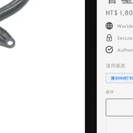
Regular
NT$ 1,8
price
Worldw
Secur
Authen
適用優惠
滿5000打9
廠牌