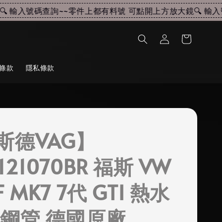
 輸入號碼查詢~~
零件上都有料號 可點開上方放大鏡🔍 輸入號
條款
隱私條款
斯德VAG】
121070BR 福斯 VW
F MK7 7代 GTI 熱水
塑鋼管 德國原廠