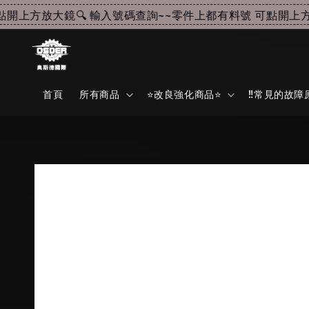
上方放大鏡🔍 輸入號碼查詢~~
零件上都有料號 可點開上方放
首頁
所有商品
⭐改良強化商品⭐
‼️常見的故障原