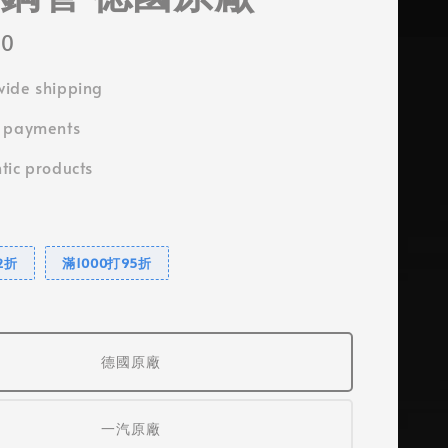
00
ide shipping
e payments
tic products
2折
滿1000打95折
德國原廠
一汽原廠