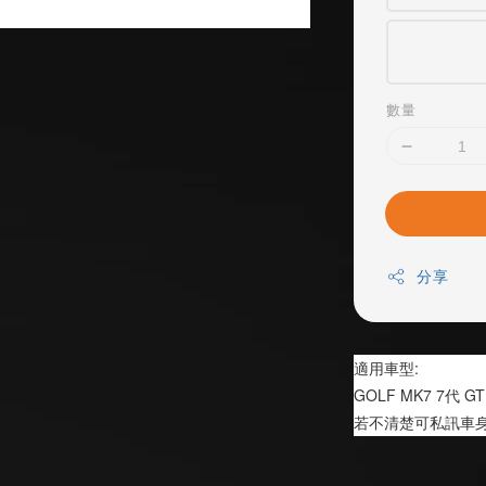
數量
分享
適用車型:
GOLF MK7 7代 GTI
若不清楚可私訊車