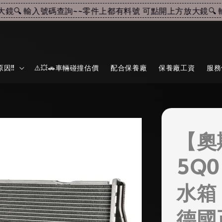
🔍 輸入號碼查詢~~
零件上都有料號 可點開上方放大鏡🔍 輸
因‼️
⚠️💥🚗車輛碰撞估價
配合保養廠
保養廠工資
服務
【奧
5Q0
水箱 
德國正