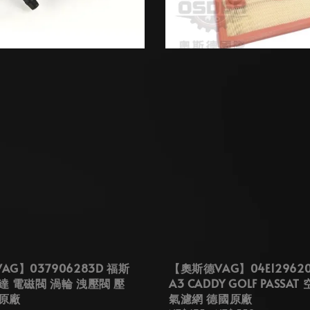
AG】037906283D 福斯
【奧斯德VAG】04E129620
達 電磁閥 渦輪 洩壓閥 壓
A3 CADDY GOLF PASSAT
原廠
氣濾網 德國原廠