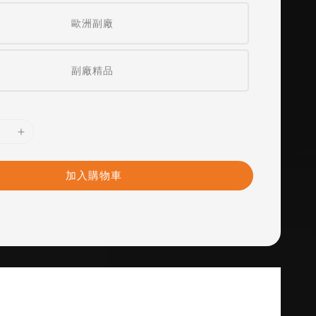
歐洲副廠
副廠精品
加入購物車
1