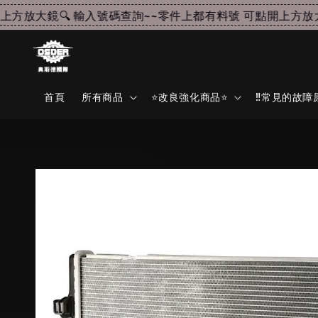
放大鏡🔍 輸入號碼查詢~~
零件上都有料號 可點開上方放大鏡
首頁
所有商品
⭐改良強化商品⭐
‼️常見的故障原