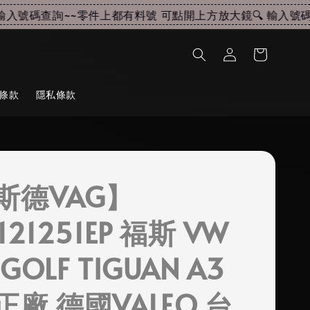
入號碼查詢~~
零件上都有料號 可點開上方放大鏡🔍 輸入號碼查
條款
隱私條款
斯德VAG】
121251EP 福斯 VW
GOLF TIGUAN A3
廠 德國VALEO 台