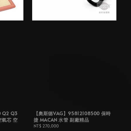
 Q2 Q3
【奧斯德VAG】95812108500 保時
 空氣芯 空
捷 MACAN 水管 副廠精品
Regular
NT$ 270,000