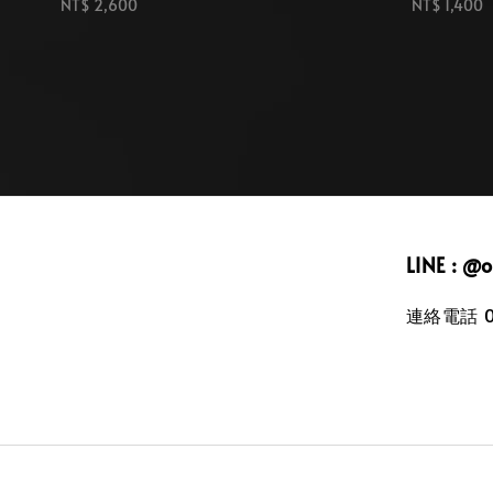
Regular
NT$ 2,600
Regular
NT$ 1,400
price
price
LINE : @
連絡電話 09