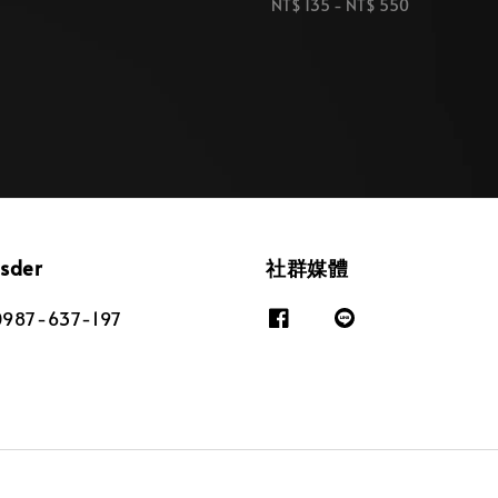
Regular
NT$ 135
-
NT$ 550
price
osder
社群媒體
87-637-197