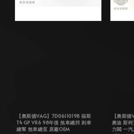
【奧斯德VAG】7D0611019B 福斯
【奧斯德V
T4 GP VR6 98年後 煞車總邦 剎車
奧迪 斯柯
總幫 煞車總泵 原廠OEM
力閥 一汽