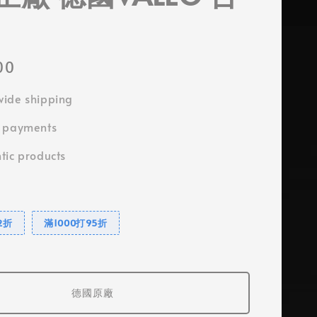
00
ide shipping
e payments
tic products
2折
滿1000打95折
德國原廠