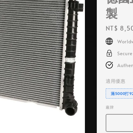
製
Regular
NT$ 8,5
price
Worldw
Secur
Authen
適用優惠
滿5000打9
廠牌