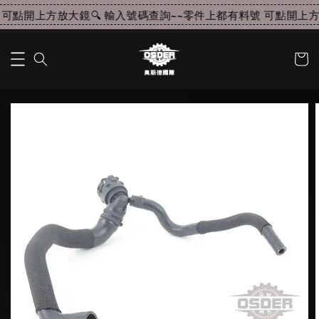
可點開上方放大鏡🔍 輸入號碼查詢~~
零件上都有料號 可點開上方放