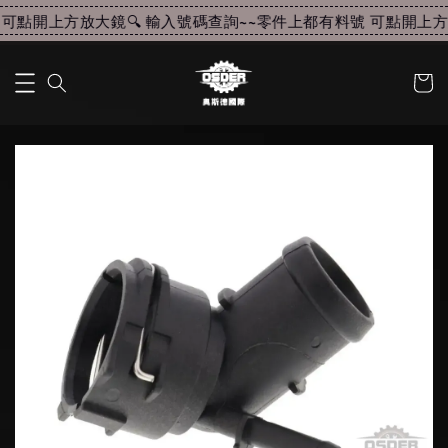
可點開上方放大鏡🔍 輸入號碼查詢~~
零件上都有料號 可點開上方放