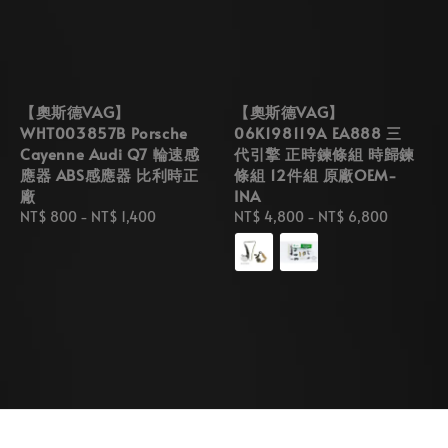
【奧斯德VAG】
【奧斯德VAG】
WHT003857B Porsche
06K198119A EA888 三
Cayenne Audi Q7 輪速感
代引擎 正時鍊條組 時歸鍊
應器 ABS感應器 比利時正
條組 12件組 原廠OEM-
廠
INA
Regular
NT$ 800
-
NT$ 1,400
Regular
NT$ 4,800
-
NT$ 6,800
price
price