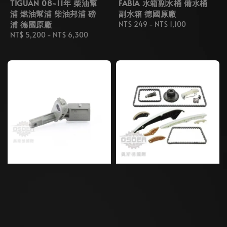
TIGUAN 08~11年 柴油幫
FABIA 水箱副水桶 備水桶
浦 燃油幫浦 柴油邦浦 磅
副水箱 德國原廠
浦 德國原廠
Regular
NT$ 249
-
NT$ 1,100
Regular
NT$ 5,200
-
NT$ 6,300
price
price