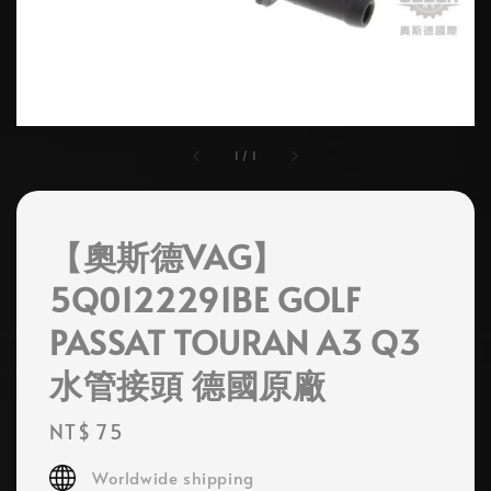
1
/
1
【奧斯德VAG】
5Q0122291BE GOLF
PASSAT TOURAN A3 Q3
水管接頭 德國原廠
Regular
NT$ 75
price
Worldwide shipping