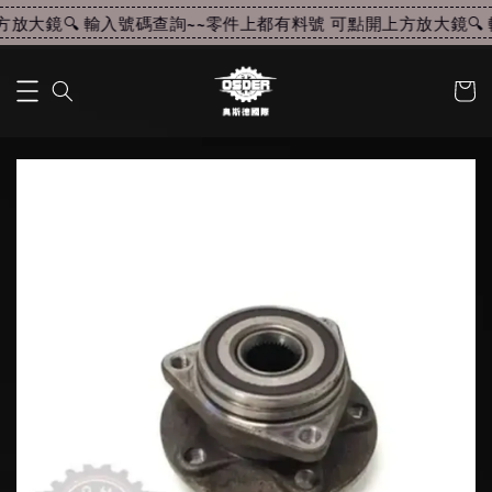
放大鏡🔍 輸入號碼查詢~~
零件上都有料號 可點開上方放大鏡🔍 