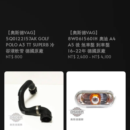
【奧斯德VAG】
【奧斯德VAG】
5Q0122157AK GOLF
8W0615601H 奧迪 A4
POLO A3 TT SUPERB 冷
A5 後 煞車盤 剎車盤
卻液軟管 德國原廠
16~22年 德國原廠
Regular
NT$ 800
Regular
NT$ 2,400
-
NT$ 4,100
price
price