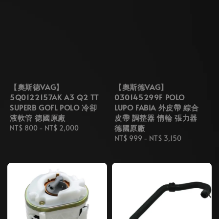
【奧斯德VAG】
【奧斯德VAG】
5Q0122157AK A3 Q2 TT
030145299F POLO
SUPERB GOFL POLO 冷卻
LUPO FABIA 外皮帶 綜合
液軟管 德國原廠
皮帶 調整器 惰輪 張力器
德國原廠
Regular
NT$ 800
-
NT$ 2,000
price
Regular
NT$ 999
-
NT$ 3,150
price