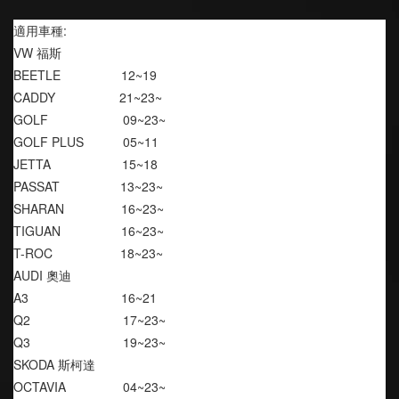
適用車種:
VW 福斯
BEETLE                 12~19
CADDY                  21~23~
GOLF                     09~23~
GOLF PLUS           05~11
JETTA                    15~18
PASSAT                 13~23~
SHARAN                16~23~
TIGUAN                 16~23~
T-ROC                   18~23~
AUDI 奧迪
A3                          16~21
Q2                          17~23~
Q3                          19~23~
SKODA 斯柯達
OCTAVIA                04~23~