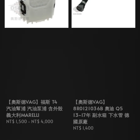
【奧斯德VAG】福斯 T4
【奧斯德VAG】
汽油幫浦 汽油泵浦 含外殼
8R0121036B 奧迪 Q5
義大利MARELLI
13~17年 副水箱 下水管 德
國原廠
Regular
NT$ 1,500
-
NT$ 4,000
price
Regular
NT$ 1,400
price