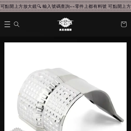
可點開上方放大鏡🔍 輸入號碼查詢~~
零件上都有料號 可點開上方放