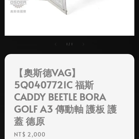
1
/
1
【奧斯德VAG】
5Q0407721C 福斯
CADDY BEETLE BORA
GOLF A3 傳動軸 護板 護
蓋 德原
Regular
NT$ 2,000