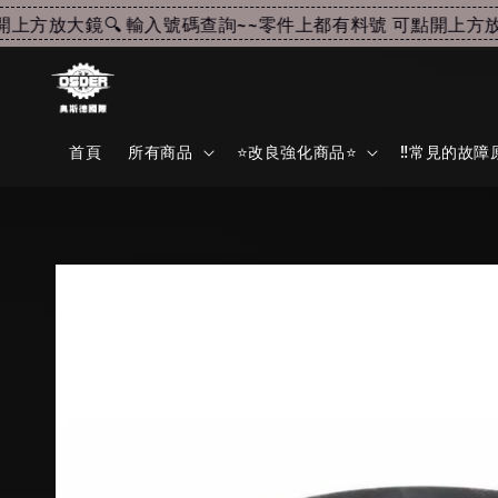
方放大鏡🔍 輸入號碼查詢~~
零件上都有料號 可點開上方放大鏡
首頁
所有商品
⭐改良強化商品⭐
‼️常見的故障原