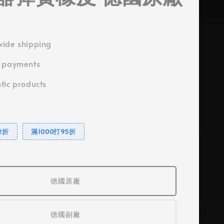
ide shipping
e payments
tic products
2折
滿1000打95折
德國原廠
德國副廠