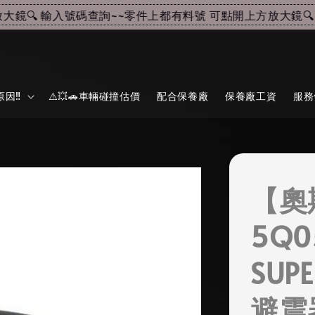
🔍 輸入號碼查詢~~
零件上都有料號 可點開上方放大鏡🔍 輸
因‼️
⚠️💥🚗車輛碰撞估價
配合保養廠
保養廠工資
服務
【奧
5Q0
SUP
避震