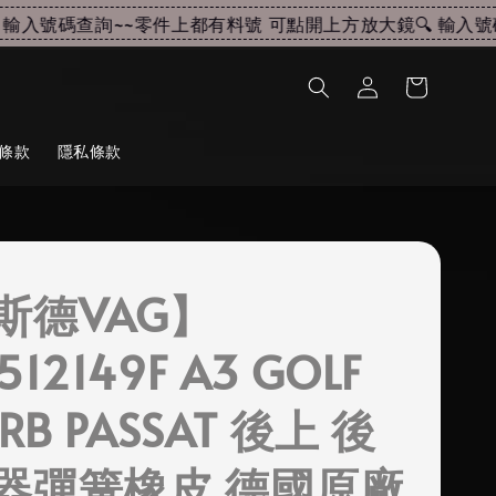
入號碼查詢~~
零件上都有料號 可點開上方放大鏡🔍 輸入號碼
條款
隱私條款
斯德VAG】
512149F A3 GOLF
ERB PASSAT 後上 後
器彈簧橡皮 德國原廠