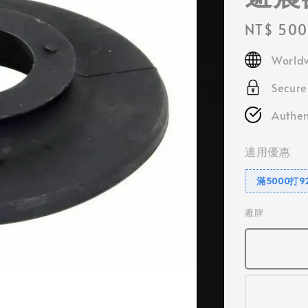
Regular
NT$ 500
price
Worldw
Secur
Authen
適用優惠
滿5000打9
廠牌