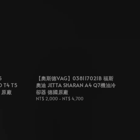
5
【奧斯德VAG】038117021B 福斯
 T4 T5
奧迪 JETTA SHARAN A4 Q7機油冷
 原廠
卻器 德國原廠
Regular
NT$ 2,000
-
NT$ 4,700
price