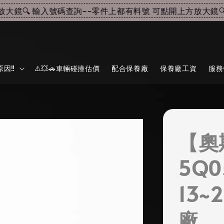
鏡🔍 輸入號碼查詢~~
零件上都有料號 可點開上方放大鏡🔍 
因‼️
⚠️💥🚗車輛碰撞估價
配合保養廠
保養廠工資
服務
【奧
5Q0
13~
廠