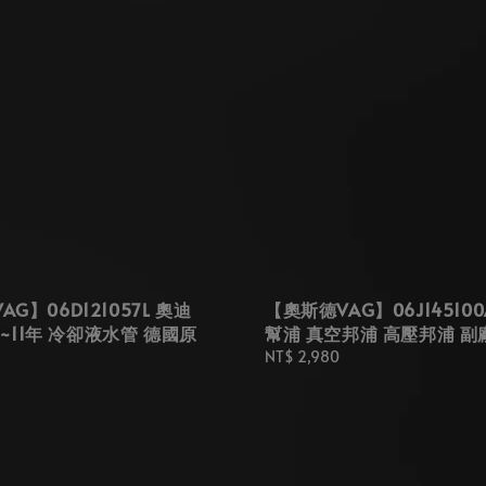
G】06D121057L 奧迪
【奧斯德VAG】06J145100
05~11年 冷卻液水管 德國原
幫浦 真空邦浦 高壓邦浦 副
Regular
NT$ 2,980
price