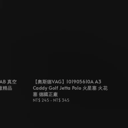
AB 真空
【奧斯德VAG】101905610A A3
廠精品
Caddy Golf Jetta Polo 火星塞 火花
塞 德國正廠
Regular
NT$ 245
-
NT$ 345
price