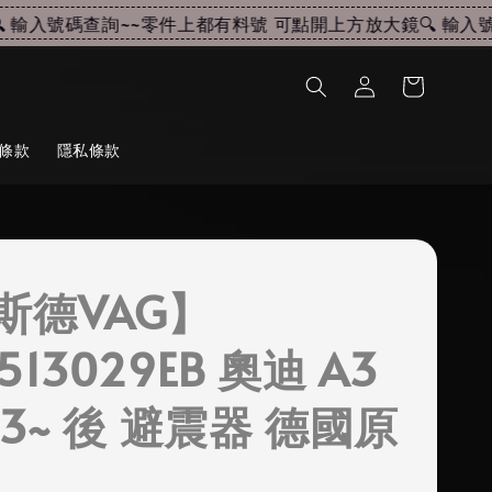
輸入號碼查詢~~
零件上都有料號 可點開上方放大鏡🔍 輸入號碼
條款
隱私條款
斯德VAG】
513029EB 奧迪 A3
23~ 後 避震器 德國原