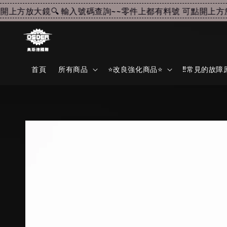
上方放大鏡🔍 輸入號碼查詢~~
零件上都有料號 可點開上方放大
首頁
所有商品
⭐改良強化商品⭐
‼️常見的故障原