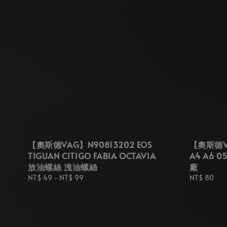
【奧斯德VAG】N90813202 EOS
【奧斯德VA
TIGUAN CITIGO FABIA OCTAVIA
A4 A6 
放油螺絲 洩油螺絲
廠
Regular
NT$ 49
-
NT$ 99
Regular
NT$ 80
price
price