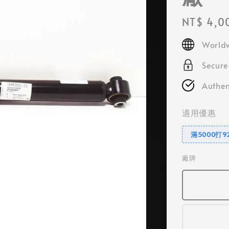
Regular
NT$ 4,0
price
Worldw
Secur
Authen
適用優惠
滿5000打9
廠牌