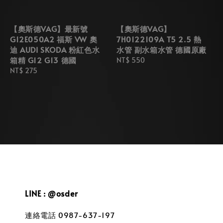
【奧斯德VAG】最新號
【奧斯德VAG】
G12E050A2 福斯 VW 奧
7H0122109A T5 2.5 熱
迪 AUDI SKODA 粉紅色水
水管 副水箱水管 德國原廠
箱精 G12 G13 德國
Regular
NT$ 550
Regular
NT$ 275
price
price
LINE : @osder
連絡電話 0987-637-197