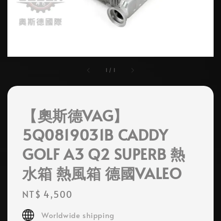
1
/
1
【奧斯德VAG】
5Q0819031B CADDY
GOLF A3 Q2 SUPERB 熱
水箱 熱風箱 德國VALEO
Regular
NT$ 4,500
price
Worldwide shipping