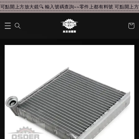
可點開上方放大鏡🔍 輸入號碼查詢~~
零件上都有料號 可點開上方放