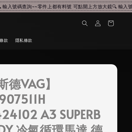
輸入號碼查詢~~
零件上都有料號 可點開上方放大鏡🔍 輸入號碼
條款
隱私條款
斯德VAG】
907511H
24102 A3 SUPERB
DDY 冷氣循環馬達 德