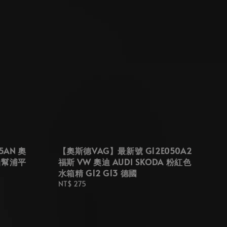
5AN 奧
【奧斯德VAG】最新號 G12E050A2
機油幫浦平
福斯 VW 奧迪 AUDI SKODA 粉紅色
水箱精 G12 G13 德國
Regular
NT$ 275
price