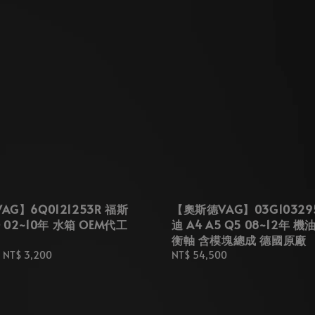
G】6Q0121253R 福斯
【奧斯德VAG】03G10329
O 02~10年 水箱 OEM代工
迪 A4 A5 Q5 08~12年 
衡軸 含模塊總成 德國原廠
-
NT$ 3,200
Regular
NT$ 54,500
price