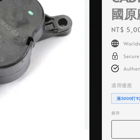
國原
Regular
NT$ 5,0
price
Worldw
Secur
Authen
適用優惠
滿5000打9
廠牌