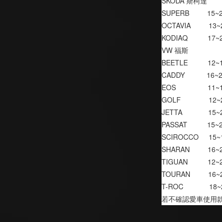
SKODA 斯柯達
SUPERB         15~
OCTAVIA         13
KODIAQ          17~
VW 福斯
BEETLE          12~
CADDY           16~
EOS                11
GOLF              12
JETTA             15
PASSAT          15~
SCIROCCO     15~
SHARAN         16~
TIGUAN          12~
TOURAN         16~
T-ROC             18
若不確認愛車使用