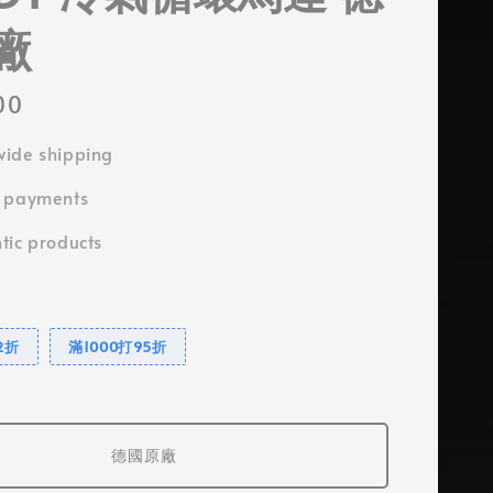
廠
00
ide shipping
e payments
tic products
2折
滿1000打95折
德國原廠