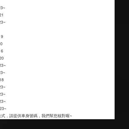
23~
~21
23~
19
20
~16
~20
~23~
23~
18
23~
23~
23~
~23~
款式，請提供車身號碼，我們幫您核對喔~