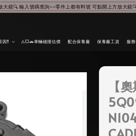
🔍 輸入號碼查詢~~
零件上都有料號 可點開上方放大鏡🔍 
因‼️
⚠️💥🚗車輛碰撞估價
配合保養廠
保養廠工資
服務
【奧
5Q0
N104
CA