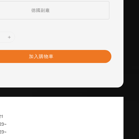
德國副廠
加入購物車
~21
7~23~
2~23~