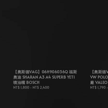
【奧斯德VAG】06H906036Q 福斯
【奧斯德VA
奧迪 SHARAN A3 A4 SUPERB YETI
VW POL
噴油嘴 BOSCH
廠 VALEO
Regular
NT$ 1,800
-
NT$ 2,400
Regular
NT$ 1,790
price
price