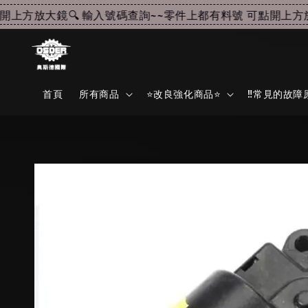
方放大鏡🔍 輸入號碼查詢~~
零件上都有料號 可點開上方放大鏡
首頁
所有商品
⭐改良強化商品⭐
‼️常見的故障原