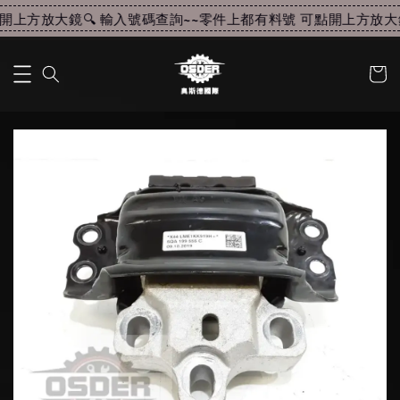
上方放大鏡🔍 輸入號碼查詢~~
零件上都有料號 可點開上方放大鏡