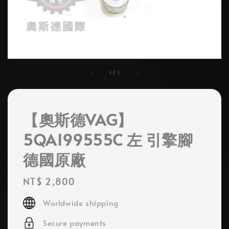
1
/
1
【奧斯德VAG】
5QA199555C 左 引擎腳
德國原廠
Regular
NT$ 2,800
price
Worldwide shipping
Secure payments