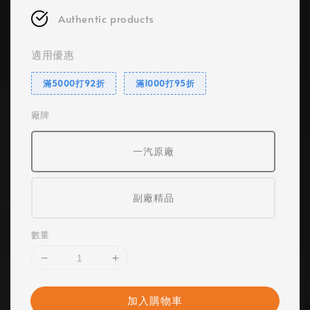
Authentic products
適用優惠
滿5000打92折
滿1000打95折
廠牌
一汽原廠
副廠精品
數量
加入購物車