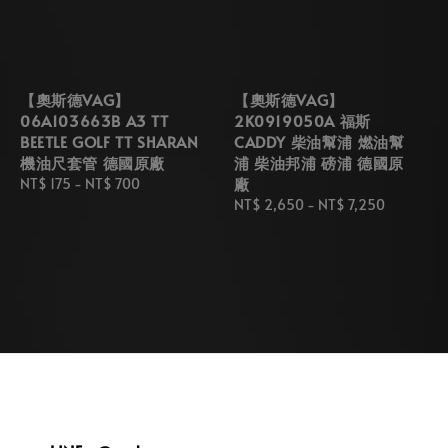
【奧斯德VAG】
【奧斯德VAG】
06A103663B A3 TT
2K0919050A 福斯
BEETLE GOLF TT SHARAN
CADDY 柴油幫浦 燃油幫
機油尺套管 德國原廠
浦 柴油邦浦 磅浦 德國原
廠
Regular
NT$ 175
-
NT$ 700
price
Regular
NT$ 2,650
-
NT$ 7,250
price