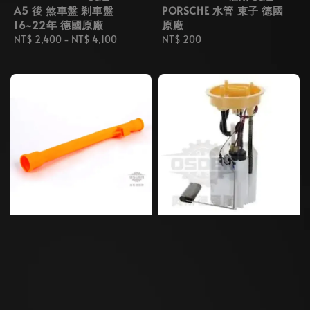
A5 後 煞車盤 剎車盤
PORSCHE 水管 束子 德國
16~22年 德國原廠
原廠
Regular
NT$ 2,400
-
NT$ 4,100
Regular
NT$ 200
price
price