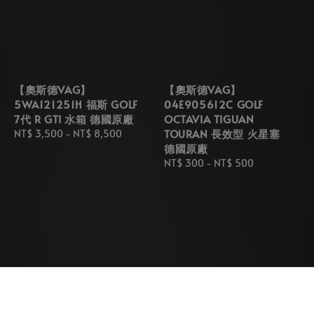
【奧斯德VAG】
【奧斯德VAG】
5WA121251H 福斯 GOLF
04E905612C GOLF
7代 R GTI 水箱 德國原廠
OCTAVIA TIGUAN
TOURAN 長效型 火星塞
Regular
NT$ 3,500
-
NT$ 8,500
德國原廠
price
Regular
NT$ 300
-
NT$ 500
price