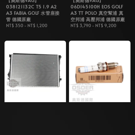
【奧斯德VAG】
【奧斯德VAG】
038121132C T5 1.9 A2
06D145100H EOS GOLF
A3 FABIA GOLF 水管座接
A3 TT POLO 真空幫浦 真
管 德國原廠
空邦浦 高壓邦浦 德國原廠
Regular
NT$ 350
-
NT$ 1,200
Regular
NT$ 3,790
-
NT$ 9,200
price
price