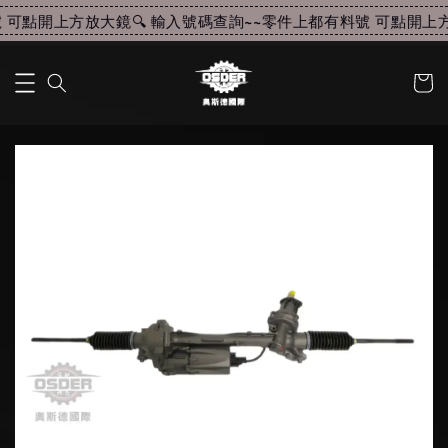
可點開上方放大鏡🔍 輸入號碼查詢~~
零件上都有料號 可點開上方放