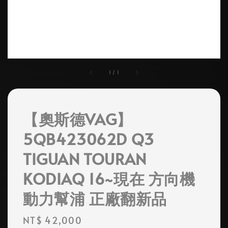
1
/
1
【奧斯德VAG】
5QB423062D Q3
TIGUAN TOURAN
KODIAQ 16~現在 方向機
動力幫浦 正廠翻新品
Regular
NT$ 42,000