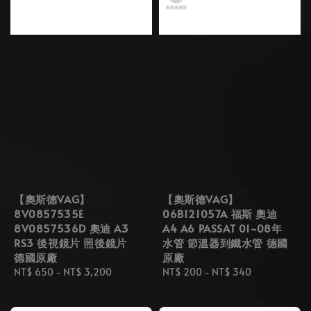
【奧斯德VAG】
【奧斯德VAG】
8V0857535E
06B121057A 福斯 奧迪
8V0857536D 奧迪 A3
A4 A6 PASSAT 01~08年
RS3 後視鏡片 照後鏡片
水管 節溫器到鐵水管 德國
德國原廠
原廠
Regular
NT$ 650
-
NT$ 3,200
Regular
NT$ 200
-
NT$ 340
price
price