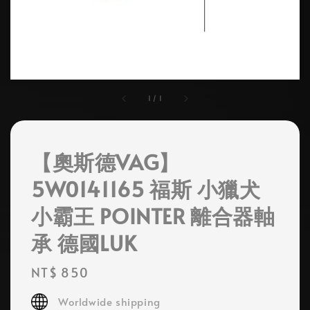
1
/
1
【奧斯德VAG】
5W0141165 福斯 小獵犬
小霸王 POINTER 離合器軸
承 德國LUK
Regular
NT$ 850
price
Worldwide shipping