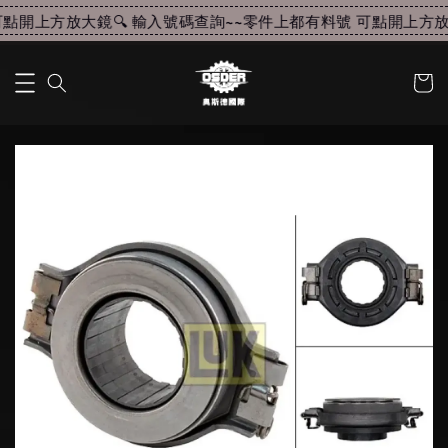
點開上方放大鏡🔍 輸入號碼查詢~~
零件上都有料號 可點開上方放大