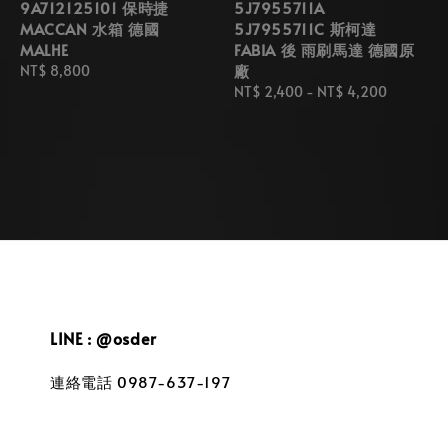
9A712125101 保時捷
5J7955711A
MACCAN 水箱 德國
5J7955711C 斯柯達
MALHE
FABIA 後 雨刷馬達 德國原
廠
Regular
NT$ 8,800
price
Regular
NT$ 2,400
-
NT$ 4,200
price
LINE : @osder
連絡電話 0987-637-197