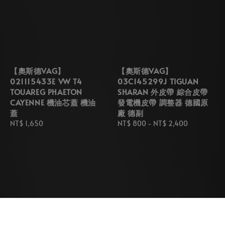
【奧斯德VAG】
【奧斯德VAG】
021115433E VW T4
03C145299J TIGUAN
TOUAREG PHAETON
SHARAN 外皮帶 綜合皮帶
CAYENNE 機油芯蓋 機油
發電機皮帶 調整器 德國原
蓋
廠 德副
Regular
NT$ 1,650
Regular
NT$ 800
-
NT$ 2,400
price
price