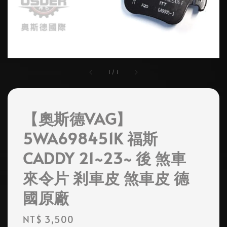
1
/
1
【奧斯德VAG】
5WA698451K 福斯
CADDY 21~23~ 後 煞車
來令片 剎車皮 煞車皮 德
國原廠
Regular
NT$ 3,500