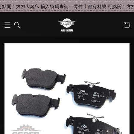
點開上方放大鏡🔍 輸入號碼查詢~~
零件上都有料號 可點開上方放大