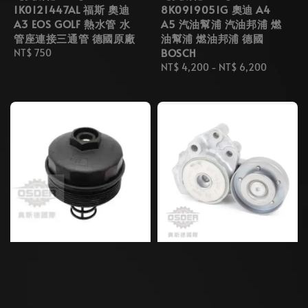
1K0121447AL 福斯 奧迪
8K0919051G 奧迪 A4
A3 EOS GOLF 熱水管 水
A5 汽油幫浦 汽油邦浦 燃
管座連接三通管 德國原廠
油幫浦 燃油邦浦 德國
BOSCH
Regular
NT$ 750
price
Regular
NT$ 4,200
-
NT$ 6,200
price