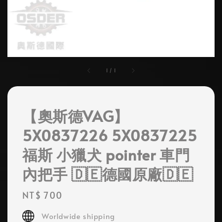
1
/
1
【奧斯德VAG】
5X0837226 5X0837225
福斯 小獵犬 pointer 車門
內把手 🇩🇪德國原廠🇩🇪
Regular
NT$ 700
price
Worldwide shipping