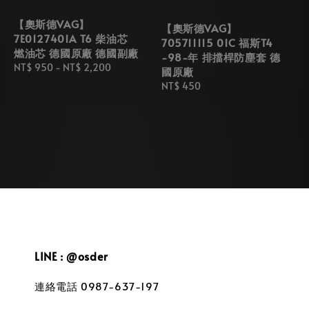
【奧斯德VAG】
【奧斯德VAG】
7E0127401A T6 柴油芯
705711115 01C 福斯T4
燃油芯 德國原廠 德國副廠
-98-年 排擋桿防塵套 德
Regular
NT$ 950
-
NT$ 2,200
國原廠
price
Regular
NT$ 450
price
LINE : @osder
連絡電話 0987-637-197