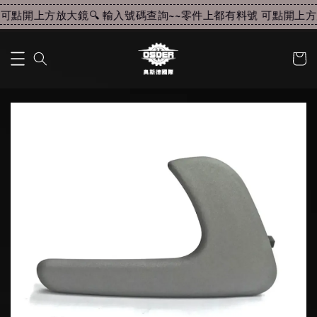
可點開上方放大鏡🔍 輸入號碼查詢~~
零件上都有料號 可點開上方放