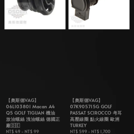
【奧斯德VAG】
【奧斯德VAG】
06L103801 Macan A4
07K905715G GOLF
Q5 GOLF TIGUAN 機油
PASSAT SCIROCCO 考耳
放油螺絲 洩油螺絲 德國正
高壓線圈 點火線圈 歐洲
廠🇩🇪
TURKEY
Regular
NT$ 49
-
NT$ 99
Regular
NT$ 599
-
NT$ 1,700