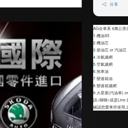
分享
AG全車系 6萬公
1.機油X5
2.機油芯
3.柴油芯 or 汽油芯
4.冷氣濾網
5.空氣濾網
6.煞車油
7.變速箱油
8.變速箱濾網
9.火星塞(汽油車) o
請<聊聊>或是Li
確認您愛車所使用