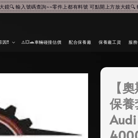
 輸入號碼查詢~~
零件上都有料號 可點開上方放大鏡🔍 輸
因‼️
⚠️💥🚗車輛碰撞估價
配合保養廠
保養廠工資
服務
【奧
保養
Aud
40