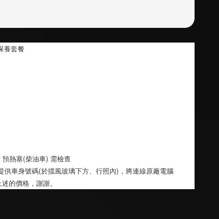
里保養套餐
r 預熱塞(柴油車) 需檢查 
ne 提供車身號碼(於擋風玻璃下方、行照內)，將連線原廠電腦
上述的價格，謝謝。