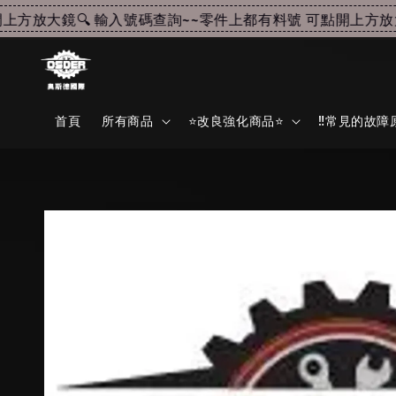
放大鏡🔍 輸入號碼查詢~~
零件上都有料號 可點開上方放大鏡
首頁
所有商品
⭐改良強化商品⭐
‼️常見的故障原