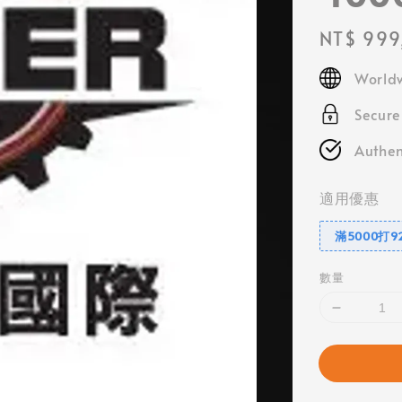
Regular
NT$ 999
price
Worldw
Secur
Authen
適用優惠
滿5000打9
數量