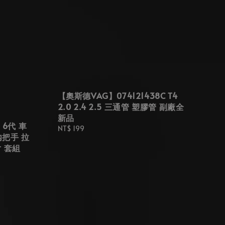
【奧斯德VAG】074121438C T4
2.0 2.4 2.5 三通管 塑膠管 副廠全
新品
 6代 車
Regular
NT$ 199
內把手 拉
price
片 套組