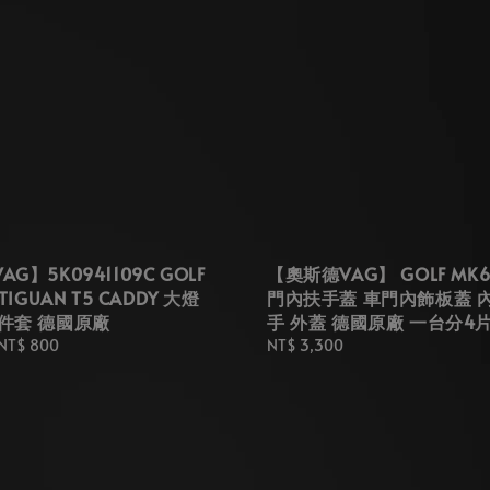
G】5K0941109C GOLF
【奧斯德VAG】 GOLF MK6
TIGUAN T5 CADDY 大燈
門內扶手蓋 車門內飾板蓋 
件套 德國原廠
手 外蓋 德國原廠 一台分4
NT$ 800
Regular
NT$ 3,300
price