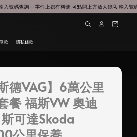
入號碼查詢~~
零件上都有料號 可點開上方放大鏡🔍 輸入號碼查
條款
隱私條款
斯德VAG】6萬公里
套餐 福斯VW 奧迪
i 斯可達Skoda
000公里保養