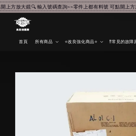
上方放大鏡🔍 輸入號碼查詢~~
零件上都有料號 可點開上方放大
首頁
所有商品
⭐改良強化商品⭐
‼️常見的故障原