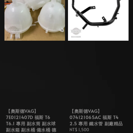
【奧斯德VAG】
【奧斯德VAG】
7E0121407D 福斯 T6
074121065AC 福斯 T4
T6.1 專用 副水筒 副水球
2.5 專用 鐵水管 副廠精品
副水箱 副水桶 備水桶 德
Regular
NT$ 1,500