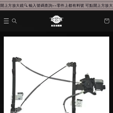
上方放大鏡🔍 輸入號碼查詢~~
零件上都有料號 可點開上方放大鏡