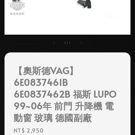
1
/
1
【奧斯德VAG】
6E0837461B
6E0837462B 福斯 LUPO
99~06年 前門 升降機 電
動窗 玻璃 德國副廠
Regular
NT$ 2,950