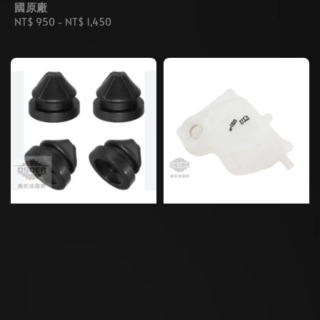
國原廠
price
Regular
NT$ 950
-
NT$ 1,450
price