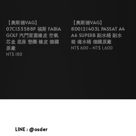
【奧斯德VAG】
【奧斯德VAG】
07C133588P 福斯 FABIA
8D0121403L PASSAT A4
GOLF 汽門室蓋橡皮 空氣
A6 SUPERB 副水桶 副水
芯盒 底座 墊圈 橡皮 德國
箱 備水桶 德國原廠
原廠
Regular
NT$ 600
-
NT$ 1,600
Regular
NT$ 180
price
price
LINE : @osder