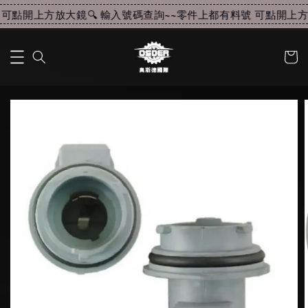
可點開上方放大鏡🔍 輸入號碼查詢~~
零件上都有料號 可點開上方放