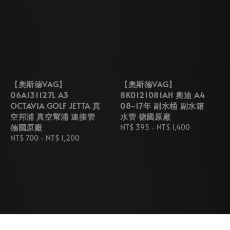
【奧斯德VAG】
【奧斯德VAG】
06A131127L A3
8K0121081AH 奧迪 A4
OCTAVIA GOLF JETTA 真
08~17年 副水桶 副水箱
空邦浦 真空幫浦 連接管
水管 德國原廠
德國原廠
Regular
NT$ 395
-
NT$ 1,400
Regular
NT$ 700
-
NT$ 1,200
price
price