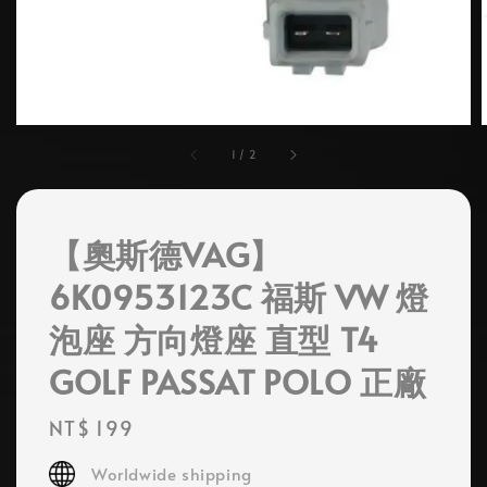
1
/
2
【奧斯德VAG】
6K0953123C 福斯 VW 燈
泡座 方向燈座 直型 T4
GOLF PASSAT POLO 正廠
Regular
NT$ 199
price
Worldwide shipping