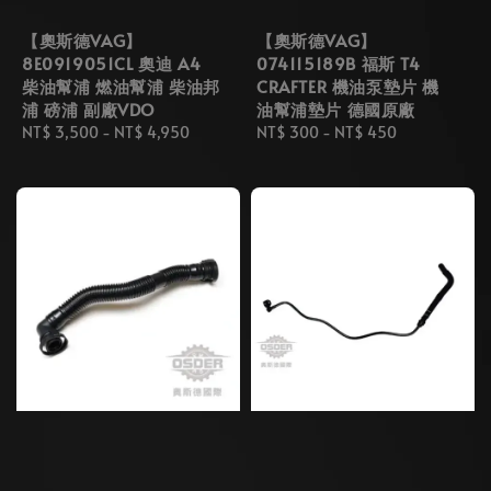
【奧斯德VAG】
【奧斯德VAG】
8E0919051CL 奧迪 A4
074115189B 福斯 T4
柴油幫浦 燃油幫浦 柴油邦
CRAFTER 機油泵墊片 機
浦 磅浦 副廠VDO
油幫浦墊片 德國原廠
Regular
NT$ 3,500
-
NT$ 4,950
Regular
NT$ 300
-
NT$ 450
price
price