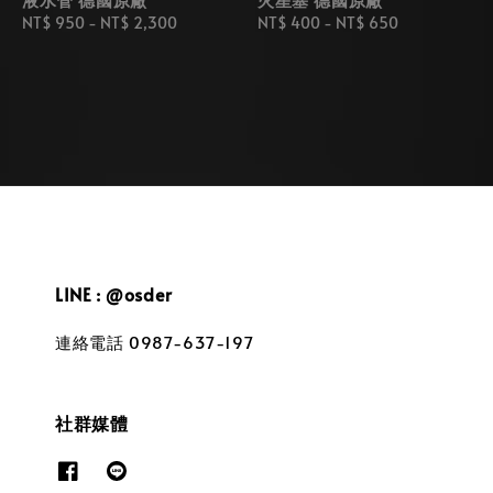
Regular
NT$ 950
-
NT$ 2,300
Regular
NT$ 400
-
NT$ 650
price
price
LINE : @osder
連絡電話 0987-637-197
社群媒體