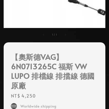
1
/
1
【奧斯德VAG】
6N0713265C 福斯 VW
LUPO 排檔線 排擋線 德國
原廠
Regular
NT$ 4,250
price
Worldwide shipping