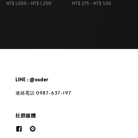
Regular
NT$ 1,050
-
NT$ 1,250
Regular
NT$ 275
-
NT$ 550
price
price
LINE : @osder
連絡電話 0987-637-197
社群媒體