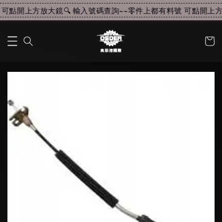
可點開上方放大鏡🔍 輸入號碼查詢~~
零件上都有料號 可點開上方放