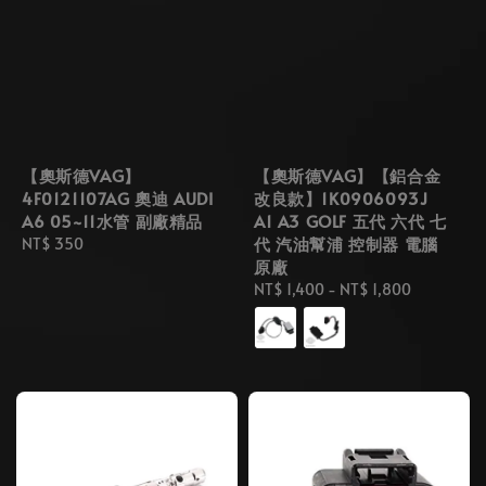
【奧斯德VAG】
【奧斯德VAG】【鋁合金
4F0121107AG 奧迪 AUDI
改良款】1K0906093J
A6 05~11水管 副廠精品
A1 A3 GOLF 五代 六代 七
代 汽油幫浦 控制器 電腦
Regular
NT$ 350
原廠
price
Regular
NT$ 1,400
-
NT$ 1,800
price