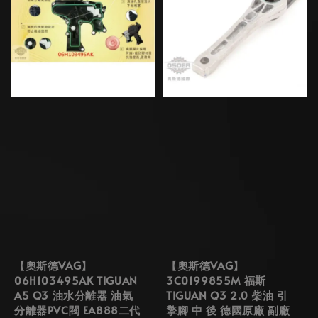
【奧斯德VAG】
【奧斯德VAG】
06H103495AK TIGUAN
3C0199855M 福斯
A5 Q3 油水分離器 油氣
TIGUAN Q3 2.0 柴油 引
分離器PVC閥 EA888二代
擎腳 中 後 德國原廠 副廠