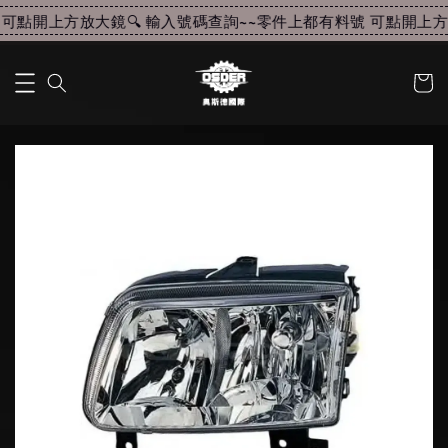
可點開上方放大鏡🔍 輸入號碼查詢~~
零件上都有料號 可點開上方放