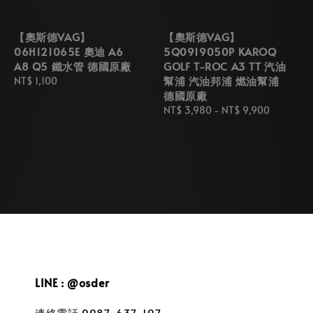
【奧斯德VAG】
【奧斯德VAG】
06H121065E 奧迪 A6
5Q0919050P KAROQ
A8 Q5 鐵水管 德國原廠
GOLF T-ROC A3 TT 汽油
幫浦 汽油邦浦 燃油幫浦
Regular
NT$ 1,100
德國原廠
price
Regular
NT$ 3,980
-
NT$ 9,900
price
LINE : @osder
連絡電話 0987-637-197