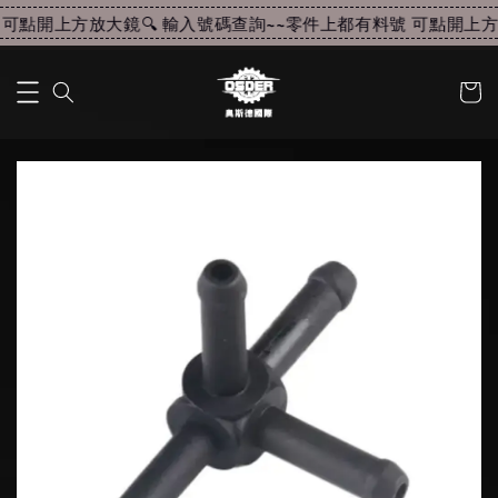
可點開上方放大鏡🔍 輸入號碼查詢~~
零件上都有料號 可點開上方放