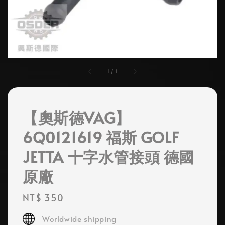
1
/
1
【奧斯德VAG】
6Q0121619 福斯 GOLF
JETTA 十字水管接頭 德國
原廠
Regular
NT$ 350
price
Worldwide shipping