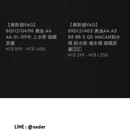
【奧斯德VAG】
【奧斯德VAG】
8E0121049N 奧迪 A4
8K0121403 奧迪A4 A5
A6 01~09年 上水管 德國
B8 B8.5 Q5 MACAN副水
原廠
桶 副水箱 備水桶 德國原
廠🇩🇪
Regular
NT$ 999
-
NT$ 1,400
price
Regular
NT$ 299
-
NT$ 1,350
price
LINE : @osder