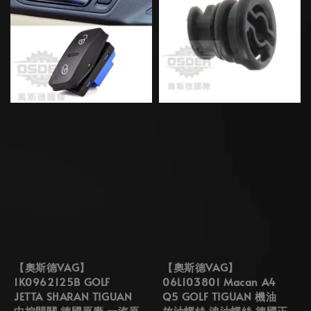
【奧斯德VAG】
【奧斯德VAG】
1K0962125B GOLF
06L103801 Macan A4
JETTA SHARAN TIGUAN
Q5 GOLF TIGUAN 機油
中控開關 德國原廠 一汽原
放油螺絲 洩油螺絲 德國正