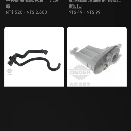
廠
廠🇩🇪
Regular
NT$ 520
-
NT$ 2,600
Regular
NT$ 49
-
NT$ 99
price
price