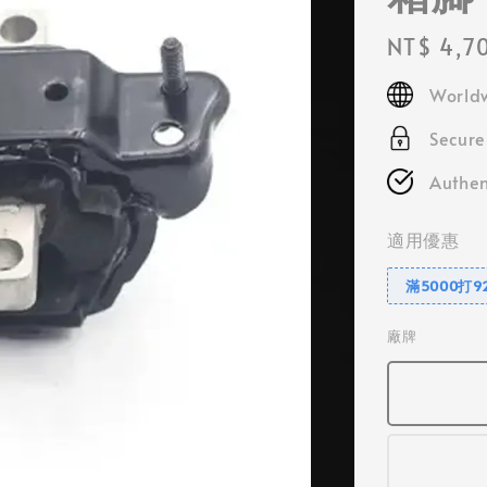
Regular
NT$ 4,7
price
Worldw
Secur
Authen
適用優惠
滿5000打9
廠牌