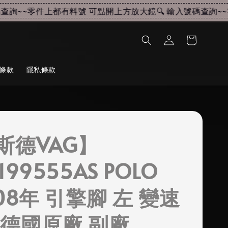
詢~~
零件上都有料號 可點開上方放大鏡🔍 輸入號碼查詢~~
零
條款
隱私條款
斯德VAG】
199555AS POLO
08年 引擎腳 左 變速
 德國原廠 副廠