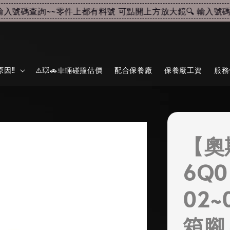
入號碼查詢~~
零件上都有料號 可點開上方放大鏡🔍 輸入號碼查
因‼️
⚠️💥🚗車輛碰撞估價
配合保養廠
保養廠工資
服務
【奧
6Q0
02~
箱腳