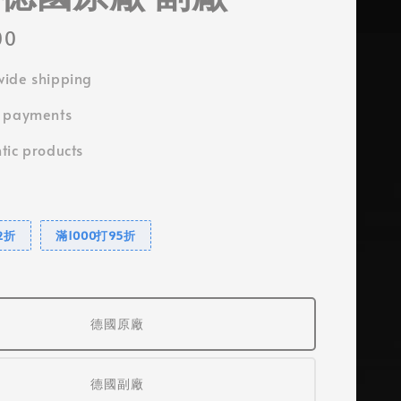
00
ide shipping
e payments
tic products
2折
滿1000打95折
德國原廠
德國副廠