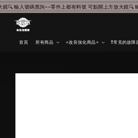
🔍 輸入號碼查詢~~
零件上都有料號 可點開上方放大鏡🔍 輸
首頁
所有商品
⭐改良強化商品⭐
‼️常見的故障原