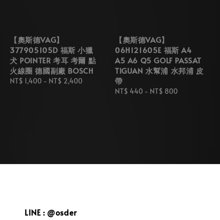
【奧斯德VAG】
【奧斯德VAG】
377905105D 福斯 小獵
06H121605E 福斯 A4
犬 POINTER 考耳 考爾 點
A5 A6 Q5 GOLF PASSAT
火線圈 德國副廠 BOSCH
TIGUAN 水幫浦 水邦浦 皮
帶
Regular
NT$ 1,400
-
NT$ 2,400
price
Regular
NT$ 440
-
NT$ 800
price
LINE : @osder