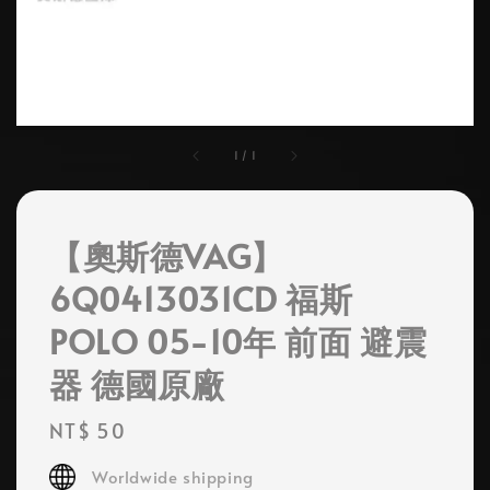
1
/
1
【奧斯德VAG】
6Q0413031CD 福斯
POLO 05-10年 前面 避震
器 德國原廠
Regular
NT$ 50
price
Worldwide shipping