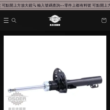
可點開上方放大鏡🔍 輸入號碼查詢~~
零件上都有料號 可點開上方放