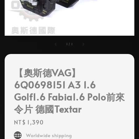
1
/
1
【奧斯德VAG】
6Q0698151 A3 1.6
Golf1.6 Fabia1.6 Polo前來
令片 德國Textar
Regular
NT$ 1,390
price
Worldwide shipping