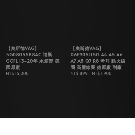
【奧斯德VAG】
【奧斯德VAG】
5G0805588AC 福斯
06E905115G A4 A5 A6
GOFL 13~20年 水箱架 德
A7 A8 Q7 R8 考耳 點火線
國原廠
圈 高壓線圈 德原廠 副廠
Regular
NT$ 15,000
Regular
NT$ 899
-
NT$ 1,900
price
price