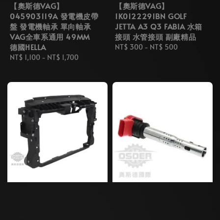
【奧斯德VAG】
【奧斯德VAG】
045903119A 發電機皮帶
1K0122291BN GOLF
盤 發電機軸承 單向軸承
JETTA A3 Q3 FABIA 水箱
VAG全車系通用 49MM
接頭 水管接頭 副廠精品
德國HELLA
Regular
NT$ 300
-
NT$ 500
Regular
NT$ 1,100
-
NT$ 1,700
price
price