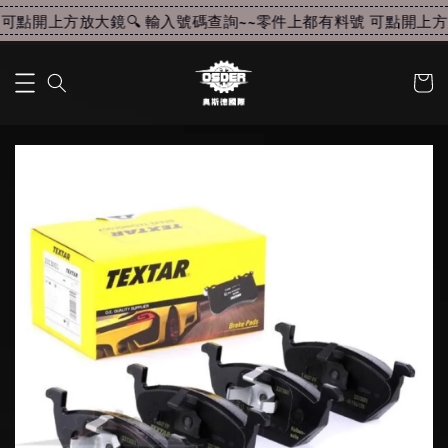
可點開上方放大鏡🔍 輸入號碼查詢~~
零件上都有料號 可點開上方放