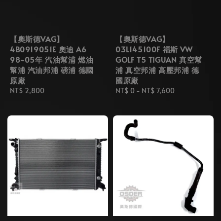
【奧斯德VAG】
【奧斯德VAG】
4B0919051E 奧迪 A6
03L145100F 福斯 VW
98~05年 汽油幫浦 燃油
GOLF T5 TIGUAN 真空幫
幫浦 汽油邦浦 磅浦 德國
浦 真空邦浦 高壓邦浦 德
原廠
國原廠
Regular
NT$ 2,800
Regular
NT$ 0
-
NT$ 7,600
price
price