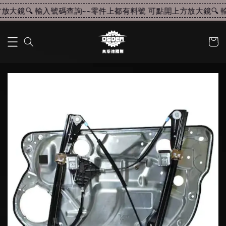
大鏡🔍 輸入號碼查詢~~
零件上都有料號 可點開上方放大鏡🔍 輸