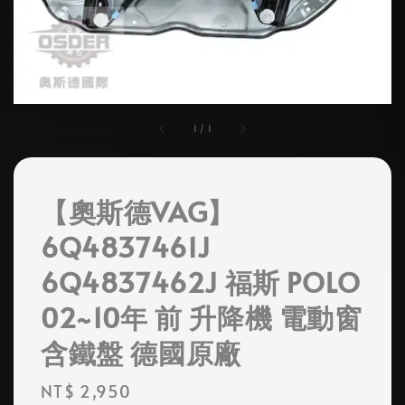
1
/
1
【奧斯德VAG】
6Q4837461J
6Q4837462J 福斯 POLO
02~10年 前 升降機 電動窗
含鐵盤 德國原廠
Regular
NT$ 2,950