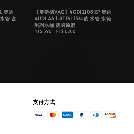
L 奧迪
【奧斯德VAG】4G0121081EP 奧迪
進水管 含
AUDI A6 1.8TFSI 15年後 水管 水箱
到副水桶 德國原廠
Regular
NT$ 390
-
NT$ 1,200
price
支付方式