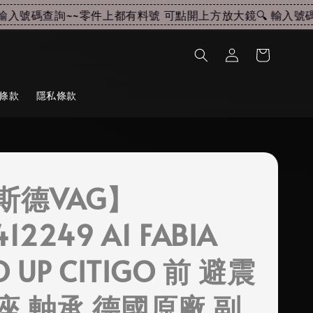
入號碼查詢~~
零件上都有料號 可點開上方放大鏡🔍 輸入號碼查
條款
隱私條款
斯德VAG】
12249 A1 FABIA
O UP CITIGO 前 避震
座 軸承 德國原廠 副