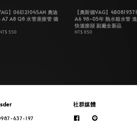
G】06E121045AN 奧迪
【奧斯德VAG】4B0819371
6 A7 A8 Q8 水管座接管 德
A6 98~05年 熱水箱水管 
快速接頭 副廠全新品
NT$ 550
Regular
NT$ 850
price
osder
社群媒體
87-637-197