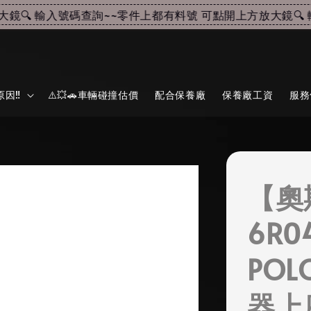
🔍 輸入號碼查詢~~
零件上都有料號 可點開上方放大鏡🔍 輸
因‼️
⚠️💥🚗車輛碰撞估價
配合保養廠
保養廠工資
服務
【奧
6R04
POL
器上