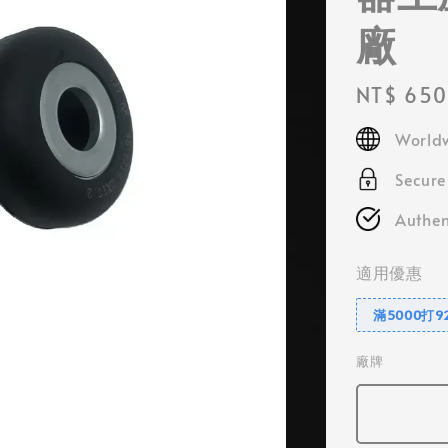
廠
Regular
NT$ 650
price
Worldw
Secur
Authen
適用優惠
滿5000打9
廠牌