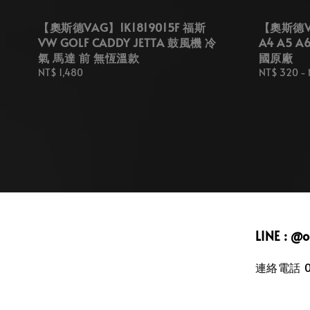
【奧斯德VAG】1K1819015F 福斯
【奧斯德VA
VW GOLF CADDY JETTA 鼓風機 冷
A4 A5 A
氣 馬達 前 無恆溫款
國原廠
Regular
NT$ 1,480
Regular
NT$ 320
-
price
price
LINE : @
連絡電話 09