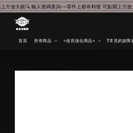
方放大鏡🔍 輸入號碼查詢~~
零件上都有料號 可點開上方放大鏡
首頁
所有商品
⭐改良強化商品⭐
‼️常見的故障原