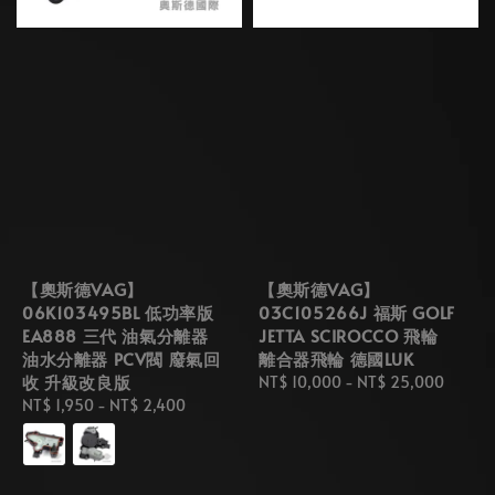
【奧斯德VAG】
【奧斯德VAG】
06K103495BL 低功率版
03C105266J 福斯 GOLF
EA888 三代 油氣分離器
JETTA SCIROCCO 飛輪
油水分離器 PCV閥 廢氣回
離合器飛輪 德國LUK
收 升級改良版
Regular
NT$ 10,000
-
NT$ 25,000
Regular
NT$ 1,950
-
NT$ 2,400
price
price