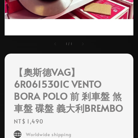
1
/
1
【奧斯德VAG】
6R0615301C VENTO
BORA POLO 前 剎車盤 煞
車盤 碟盤 義大利BREMBO
Regular
NT$ 1,490
price
Worldwide shipping