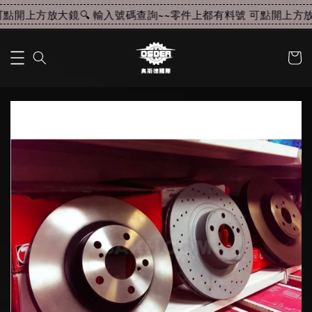
點開上方放大鏡🔍 輸入號碼查詢~~
零件上都有料號 可點開上方放大