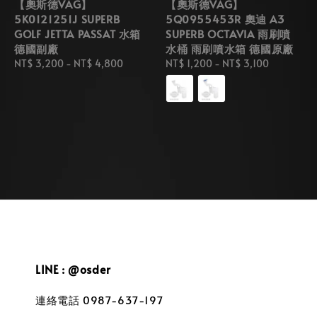
【奧斯德VAG】
【奧斯德VAG】
5K0121251J SUPERB
5Q0955453R 奧迪 A3
GOLF JETTA PASSAT 水箱
SUPERB OCTAVIA 雨刷噴
德國副廠
水桶 雨刷噴水箱 德國原廠
Regular
NT$ 3,200
-
NT$ 4,800
Regular
NT$ 1,200
-
NT$ 3,100
price
price
LINE : @osder
連絡電話 0987-637-197