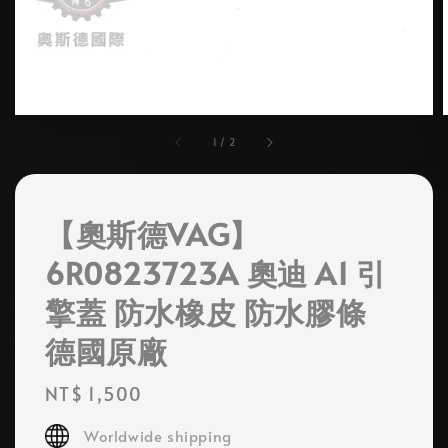
1
/
2
【奧斯德VAG】
6R0823723A 奧迪 A1 引
擎蓋 防水橡皮 防水膠條
德國原廠
Regular
NT$ 1,500
price
Worldwide shipping