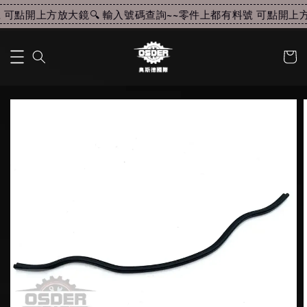
可點開上方放大鏡🔍 輸入號碼查詢~~
零件上都有料號 可點開上方放