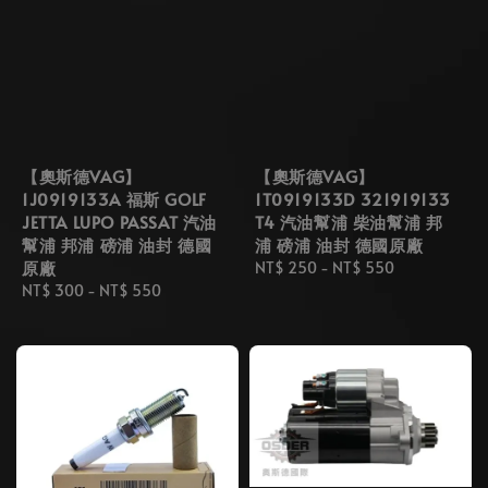
【奧斯德VAG】
【奧斯德VAG】
1J0919133A 福斯 GOLF
1T0919133D 321919133
JETTA LUPO PASSAT 汽油
T4 汽油幫浦 柴油幫浦 邦
幫浦 邦浦 磅浦 油封 德國
浦 磅浦 油封 德國原廠
原廠
Regular
NT$ 250
-
NT$ 550
Regular
NT$ 300
-
NT$ 550
price
price