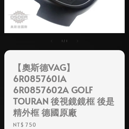
1
/
1
【奧斯德VAG】
6R0857601A
6R0857602A GOLF
TOURAN 後視鏡鏡框 後是
精外框 德國原廠
Regular
NT$ 750