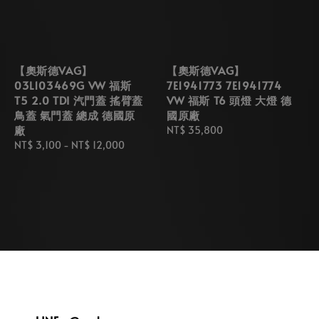
【奧斯德VAG】
【奧斯德VAG】
03L103469G VW 福斯
7E1941773 7E1941774
T5 2.0 TDI 汽門蓋 搖臂蓋
VW 福斯 T6 頭燈 大燈 德
鳥蓋 氣門蓋 總成 德國原
國原廠
廠
Regular
NT$ 35,800
Regular
NT$ 3,100
-
NT$ 12,000
price
price