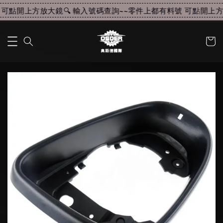
可點開上方放大鏡🔍 輸入號碼查詢~~
零件上都有料號 可點開上方放