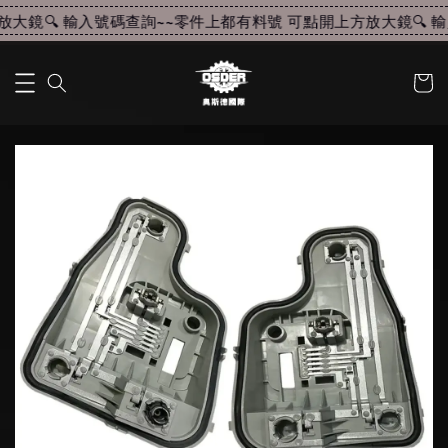
大鏡🔍 輸入號碼查詢~~
零件上都有料號 可點開上方放大鏡🔍 輸