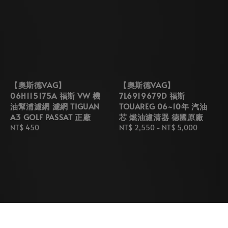
【奧斯德VAG】
【奧斯德VAG】
06H115175A 福斯 VW 機
7L6919679D 福斯
油幫浦濾網 濾網 TIGUAN
TOUAREG 06~10年 汽油
A3 GOLF PASSAT 正廠
芯 燃油濾清器 德國原廠
Regular
NT$ 450
Regular
NT$ 2,550
-
NT$ 5,000
price
price