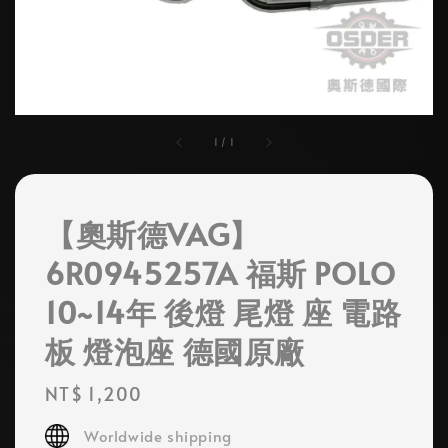
1
/
1
【奧斯德VAG】
6R0945257A 福斯 POLO
10~14年 後燈 尾燈 座 電路
板 燈泡座 德國原廠
Regular
NT$ 1,200
price
Worldwide shipping