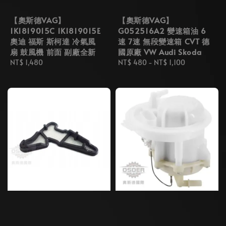
【奧斯德VAG】
【奧斯德VAG】
1K1819015C 1K1819015E
G052516A2 變速箱油 6
奧迪 福斯 斯柯達 冷氣風
速 7速 無段變速箱 CVT 德
扇 鼓風機 前面 副廠全新
國原廠 VW Audi Skoda
Regular
NT$ 1,480
Regular
NT$ 480
-
NT$ 1,100
price
price