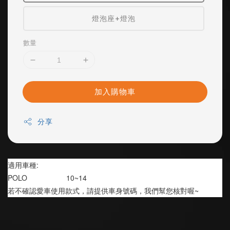
燈泡座+燈泡
數量
加入購物車
分享
適用車種:
POLO                   10~14
若不確認愛車使用款式，請提供車身號碼，我們幫您核對喔~