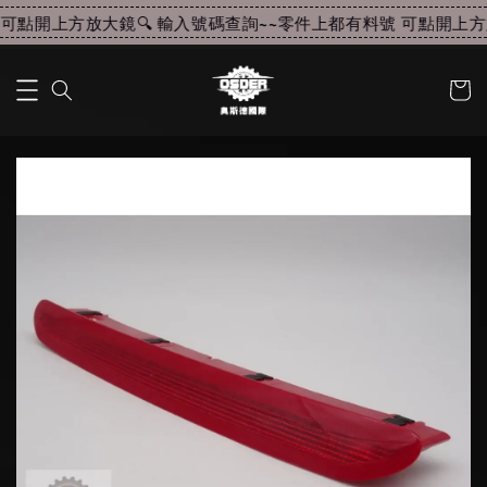
可點開上方放大鏡🔍 輸入號碼查詢~~
零件上都有料號 可點開上方放