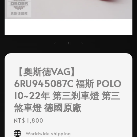
1
/
1
【奧斯德VAG】
6RU945087C 福斯 POLO
10~22年 第三剎車燈 第三
煞車燈 德國原廠
Regular
NT$ 1,800
price
Worldwide shipping