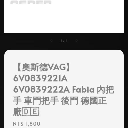
1
/
1
【奧斯德VAG】
6V0839221A
6V0839222A Fabia 內把
手 車門把手 後門 德國正
廠🇩🇪
Regular
NT$ 1,800