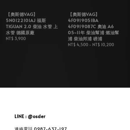
【奧斯德VAG】
【奧斯德VAG】
5N0122101AJ 福斯
4F0919051BA
TIGUAN 2.0 柴油 水管 上
4F0919087C 奧迪 A6
水管 德國原廠
05~11年 柴油幫浦 燃油幫
浦 柴油邦浦 磅浦
Regular
NT$ 3,900
price
Regular
NT$ 4,500
-
NT$ 10,200
price
LINE : @osder
連絡電話 0987-637-197