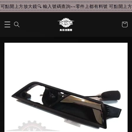
可點開上方放大鏡🔍 輸入號碼查詢~~
零件上都有料號 可點開上方放