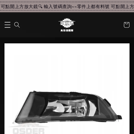
可點開上方放大鏡🔍 輸入號碼查詢~~
零件上都有料號 可點開上方放