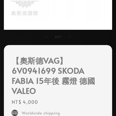
1
/
1
【奧斯德VAG】
6V0941699 SKODA
FABIA 15年後 霧燈 德國
VALEO
Regular
NT$ 4,000
price
Worldwide shipping