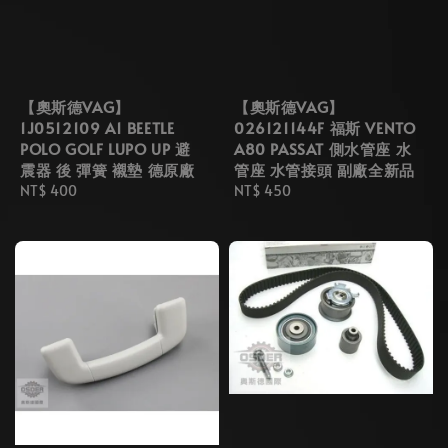
【奧斯德VAG】
【奧斯德VAG】
1J0512109 A1 BEETLE
026121144F 福斯 VENTO
POLO GOLF LUPO UP 避
A80 PASSAT 側水管座 水
震器 後 彈簧 襯墊 德原廠
管座 水管接頭 副廠全新品
Regular
NT$ 400
Regular
NT$ 450
price
price