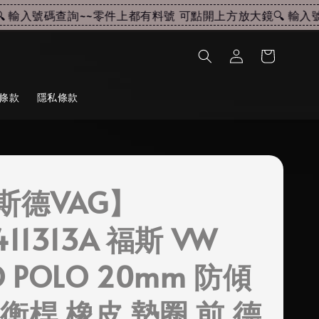
輸入號碼查詢~~
零件上都有料號 可點開上方放大鏡🔍 輸入號
條款
隱私條款
斯德VAG】
411313A 福斯 VW
O POLO 20mm 防傾
衡桿 橡皮 墊圈 前 德