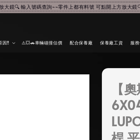
鏡🔍 輸入號碼查詢~~
零件上都有料號 可點開上方放大鏡🔍 
因‼️
⚠️💥🚗車輛碰撞估價
配合保養廠
保養廠工資
服務
【奧
6X0
LUP
桿 平