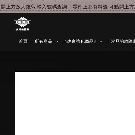
上方放大鏡🔍 輸入號碼查詢~~
零件上都有料號 可點開上方放大
首頁
所有商品
⭐改良強化商品⭐
‼️常見的故障原