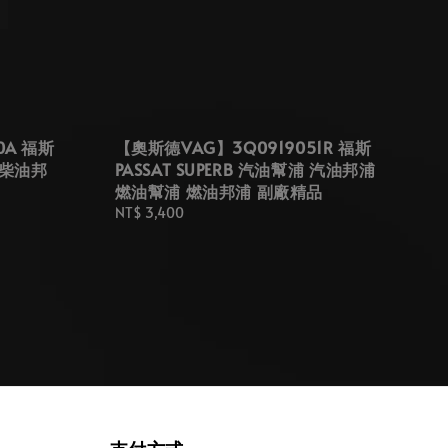
0A 福斯
【奧斯德VAG】3Q0919051R 福斯
 柴油邦
PASSAT SUPERB 汽油幫浦 汽油邦浦
燃油幫浦 燃油邦浦 副廠精品
Regular
NT$ 3,400
price