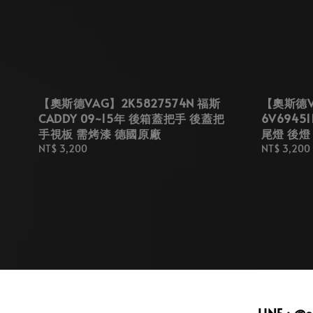
【奧斯德VAG】2K5827574N 福斯
【奧斯德VA
CADDY 09~15年 後箱蓋把手 後蓋把
6V69451
手視板 需烤漆 德國原廠
尾燈 後燈
Regular
NT$ 3,200
Regular
NT$ 3,200
price
price