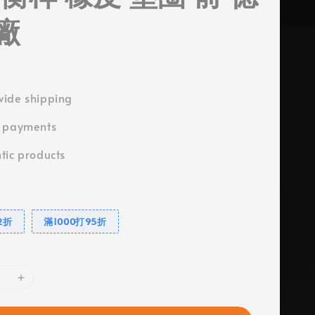
廠
ide shipping
e payments
tic products
2折
滿1000打95折