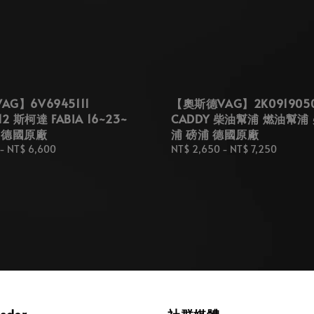
G】6V6945111
【奧斯德VAG】2K091905
12 斯柯達 FABIA 16~23~
CADDY 柴油幫浦 燃油幫浦
 德國原廠
浦 磅浦 德國原廠
-
NT$ 6,600
Regular
NT$ 2,650
-
NT$ 7,250
price