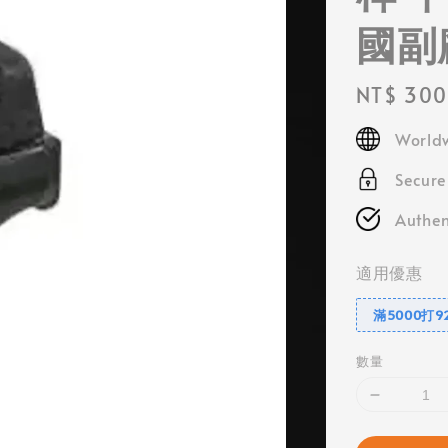
國副
Regular
NT$ 300
price
Worldw
Secur
Authen
適用優惠
滿5000打9
數量