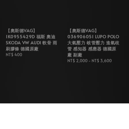
【奧斯德VAG】
【奧斯德VAG】
1K0955429D 福斯 奧迪
036906051 LUPO POLO
SKODA VW AUDI 軟骨 雨
大氣壓力 岐管壓力 進氣歧
刷膠條 德國原廠
管 感知器 感應器 德國原
廠 副廠
Regular
NT$ 400
price
Regular
NT$ 2,000
-
NT$ 3,600
price