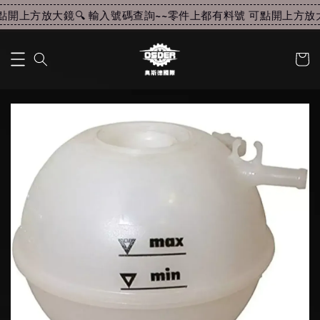
開上方放大鏡🔍 輸入號碼查詢~~
零件上都有料號 可點開上方放大鏡