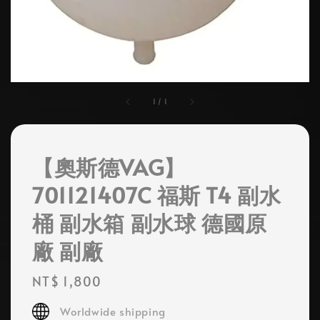
1
/
1
【奧斯德VAG】
701121407C 福斯 T4 副水
桶 副水箱 副水球 德國原
廠 副廠
Regular
NT$ 1,800
price
Worldwide shipping