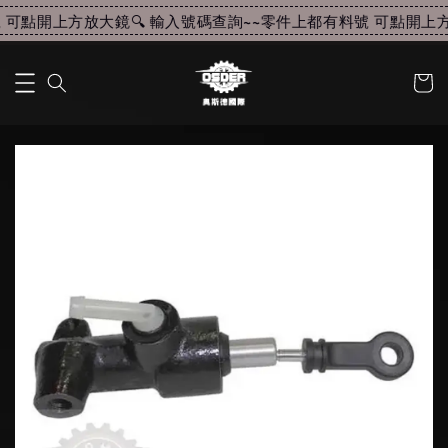
可點開上方放大鏡🔍 輸入號碼查詢~~
零件上都有料號 可點開上方放