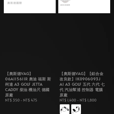
【奧斯德VAG】
【奧斯德VAG】【鋁合金
06A115611R 奧迪 福斯 斯
改良款】1K0906093J
柯達 A3 GOLF JETTA
A1 A3 GOLF 五代 六代 七
CADDY 柴油 機油尺 德國
代 汽油幫浦 控制器 電腦
原廠
原廠
Regular
NT$ 350
-
NT$ 475
Regular
NT$ 1,400
-
NT$ 1,800
price
price