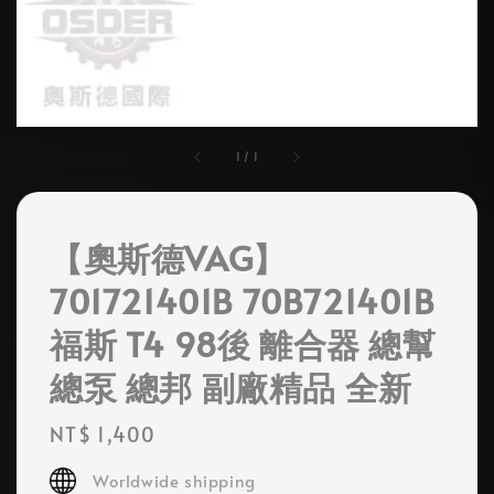
1
/
1
【奧斯德VAG】
701721401B 70B721401B
福斯 T4 98後 離合器 總幫
總泵 總邦 副廠精品 全新
Regular
NT$ 1,400
price
Worldwide shipping