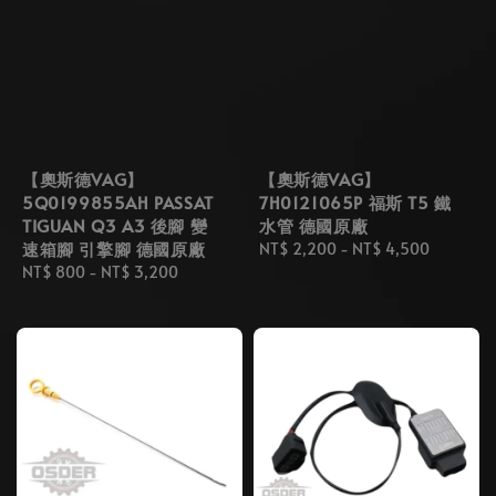
【奧斯德VAG】
【奧斯德VAG】
5Q0199855AH PASSAT
7H0121065P 福斯 T5 鐵
TIGUAN Q3 A3 後腳 變
水管 德國原廠
速箱腳 引擎腳 德國原廠
Regular
NT$ 2,200
-
NT$ 4,500
Regular
NT$ 800
-
NT$ 3,200
price
price