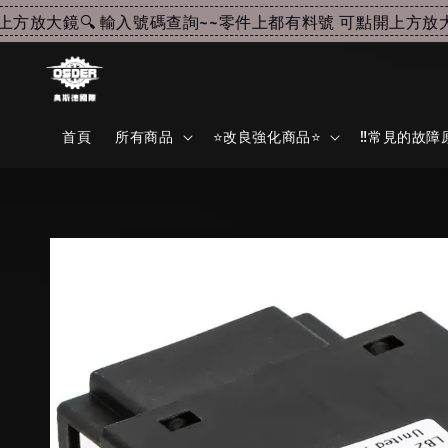
放大鏡🔍 輸入號碼查詢~~
零件上都有料號 可點開上方放大鏡
首頁
所有商品
⭐改良強化商品⭐
‼️常見的故障原