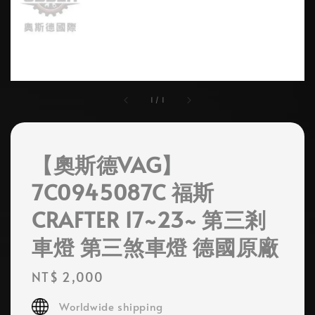
1
/
1
【奧斯德VAG】
7C0945087C 福斯
CRAFTER 17~23~ 第三剎
車燈 第三煞車燈 德國原廠
Regular
NT$ 2,000
price
Worldwide shipping