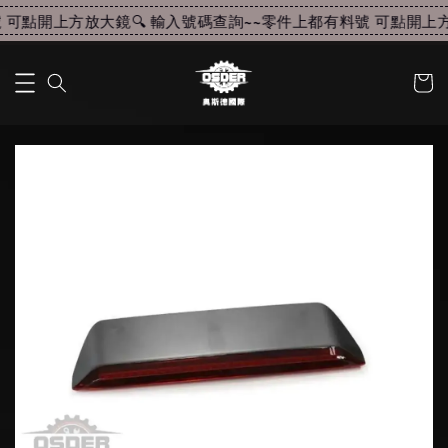
可點開上方放大鏡🔍 輸入號碼查詢~~
零件上都有料號 可點開上方放