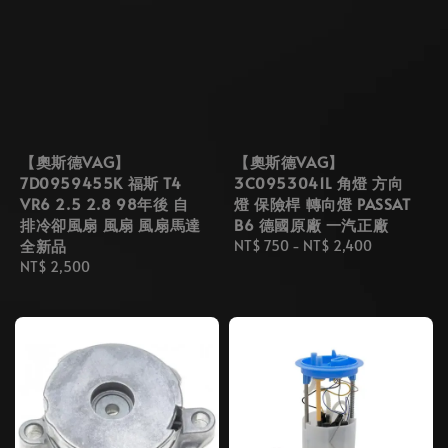
【奧斯德VAG】
【奧斯德VAG】
7D0959455K 福斯 T4
3C0953041L 角燈 方向
VR6 2.5 2.8 98年後 自
燈 保險桿 轉向燈 PASSAT
排冷卻風扇 風扇 風扇馬達
B6 德國原廠 一汽正廠
全新品
Regular
NT$ 750
-
NT$ 2,400
Regular
NT$ 2,500
price
price