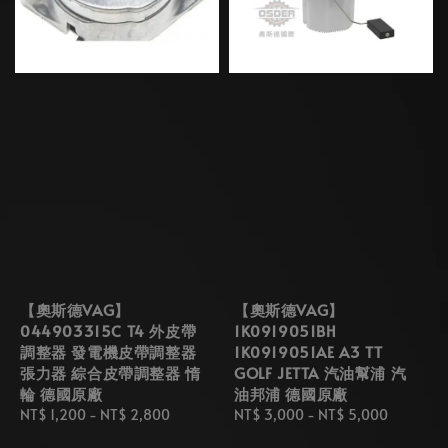
【奧斯德VAG】
【奧斯德VAG】
044903315C T4 外皮帶
1K0919051BH
調整器 發電機皮帶調整器
1K0919051AE A3 TT
張力器 綜合皮帶調整器 惰
GOLF JETTA 汽油幫浦 汽
輪 德國原廠
油邦浦 德國原廠
Regular
NT$ 1,200
-
NT$ 2,800
Regular
NT$ 3,000
-
NT$ 5,000
price
price