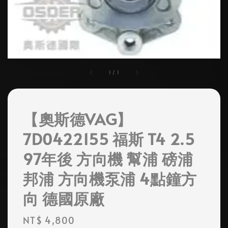
1
/
1
【奧斯德VAG】
7D0422155 福斯 T4 2.5
97年後 方向機 幫浦 磅浦
邦浦 方向機泵浦 4點鐘方
向 德國原廠
Regular
NT$ 4,800