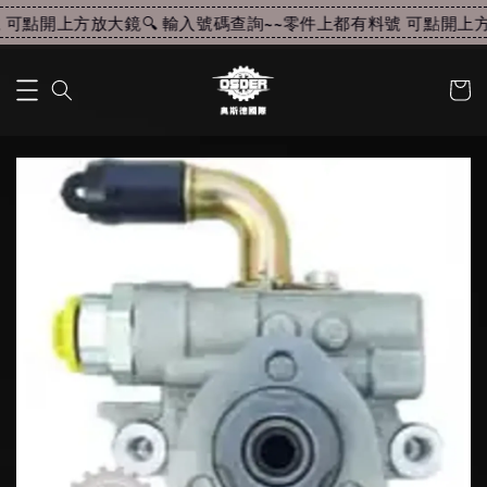
可點開上方放大鏡🔍 輸入號碼查詢~~
零件上都有料號 可點開上方放