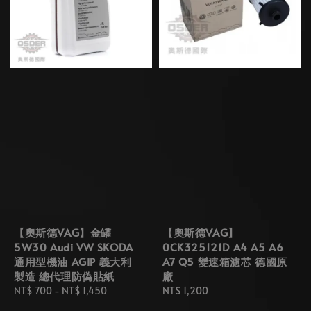
【奧斯德VAG】金罐
【奧斯德VAG】
5W30 Audi VW SKODA
0CK325121D A4 A5 A6
通用型機油 AGIP 義大利
A7 Q5 變速箱濾芯 德國原
製造 總代理防偽貼紙
廠
Regular
NT$ 700
-
NT$ 1,450
Regular
NT$ 1,200
price
price