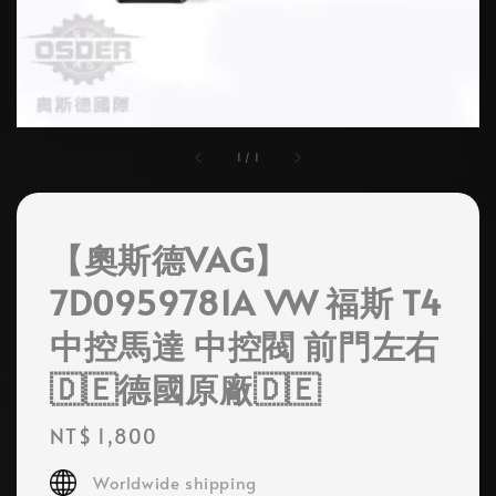
1
/
1
【奧斯德VAG】
7D0959781A VW 福斯 T4
中控馬達 中控閥 前門左右
🇩🇪德國原廠🇩🇪
Regular
NT$ 1,800
price
Worldwide shipping