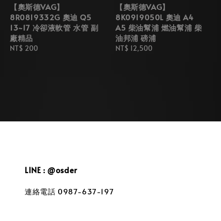
【奧斯德VAG】
【奧斯德VAG】
8R0819332G 奧迪 Q5
8K0919050L 奧迪 A4
13~17 冷卻液軟管 水管 副
A5 柴油幫浦 燃油幫浦 柴
廠精品
油邦浦 磅浦
Regular
NT$ 200
Regular
NT$ 12,500
price
price
LINE : @osder
連絡電話 0987-637-197