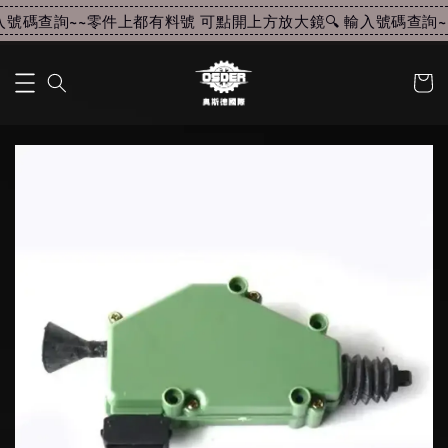
號碼查詢~~
零件上都有料號 可點開上方放大鏡🔍 輸入號碼查詢~