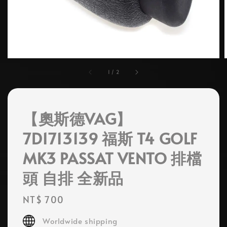
1
/
2
【奧斯德VAG】
7D1713139 福斯 T4 GOLF
MK3 PASSAT VENTO 排檔
頭 自排 全新品
Regular
NT$ 700
price
Worldwide shipping