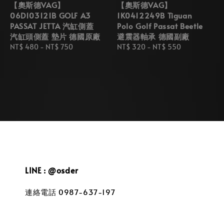
【奧斯德VAG】
【奧斯德VAG】
06D103121B GOLF A3
1K0412249B Tiguan
PASSAT JETTA 汽缸側蓋
Polo Golf Passat Beetle
汽缸頭側蓋 墊片 德國原廠
避震器軸承 德國副廠
Regular
NT$ 480
-
NT$ 750
Regular
NT$ 320
-
NT$ 550
price
price
LINE : @osder
連絡電話 0987-637-197