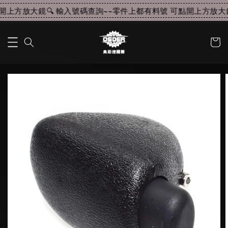
上方放大鏡🔍 輸入號碼查詢~~
零件上都有料號 可點開上方放大鏡