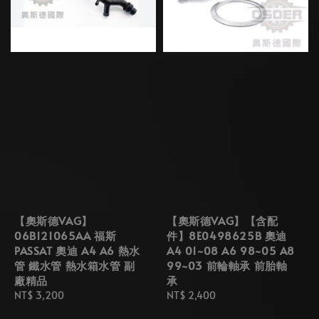
【奧斯德VAG】
【奧斯德VAG】【含配
06B121065AA 福斯
件】8E0498625B 奧迪
PASSAT 奧迪 A4 A6 熱水
A4 01~08 A6 98~05 A8
管 鐵水管 熱水箱水管 副
99~03 前輪軸承 前胎軸
廠精品
承
Regular
NT$ 3,200
Regular
NT$ 2,400
price
price