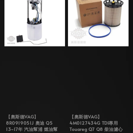
【奧斯德VAG】
【奧斯德VAG】
8R0919051J 奧迪 Q5
4M0127434G TDI專用
13~17年 汽油幫浦 燃油幫
Touareg Q7 Q8 柴油濾心