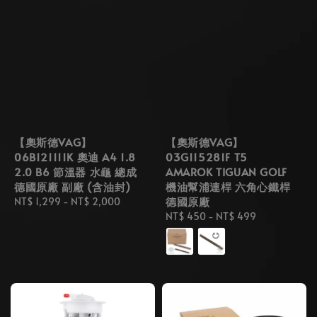
【奧斯德VAG】
【奧斯德VAG】
06B121111K 奧迪 A4 1.8
03G115281F T5
2.0 B6 節溫器 水龜 總成
AMAROK TIGUAN GOLF
德國原廠 副廠 (含油封)
機油幫浦連桿 六角心鐵桿
德國原廠
Regular
NT$ 1,299
-
NT$ 2,000
price
Regular
NT$ 450
-
NT$ 499
price