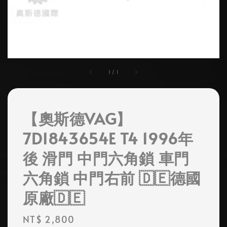
1
/
1
【奧斯德VAG】
7D1843654E T4 1996年
後 滑門 中門六角鎖 車門
六角鎖 中門右前 🇩🇪德國
原廠🇩🇪
Regular
NT$ 2,800