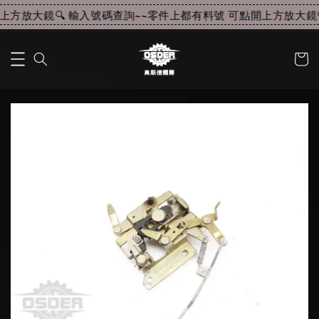
方放大鏡🔍 輸入號碼查詢~~
零件上都有料號 可點開上方放大鏡🔍