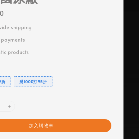
00
ide shipping
e payments
tic products
2折
滿1000打95折
加入購物車