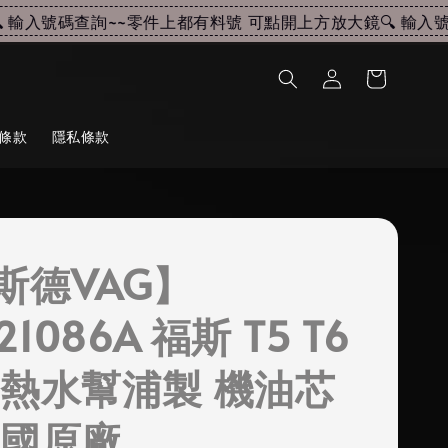
輸入號碼查詢~~
零件上都有料號 可點開上方放大鏡🔍 輸入號碼
條款
隱私條款
斯德VAG】
121086A 福斯 T5 T6
 熱水幫浦製 機油芯
德國原廠