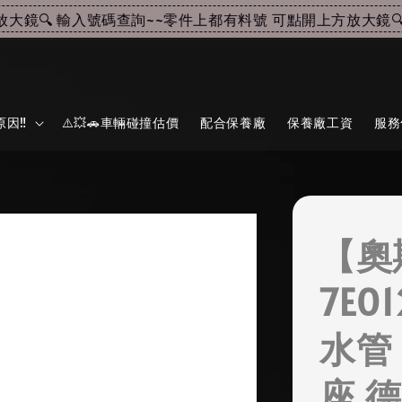
🔍 輸入號碼查詢~~
零件上都有料號 可點開上方放大鏡🔍 
因‼️
⚠️💥🚗車輛碰撞估價
配合保養廠
保養廠工資
服務
【奧
7E0
水管
座 