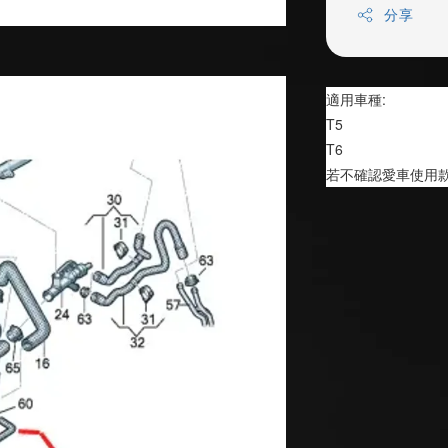
分享
適用車種:
T5
T6
若不確認愛車使用