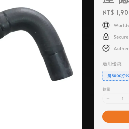
Regular
NT$ 1,9
price
Worldw
Secur
Authen
適用優惠
滿5000打9
數量