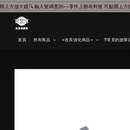
方放大鏡🔍 輸入號碼查詢~~
零件上都有料號 可點開上方放大鏡
首頁
所有商品
⭐改良強化商品⭐
‼️常見的故障原