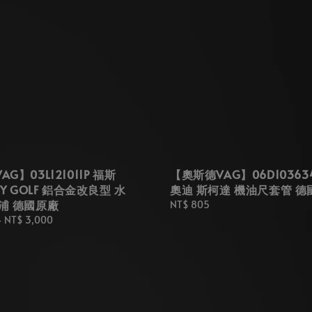
G】03L121011P 福斯
【奧斯德VAG】06D10363
DY GOLF 鋁合金改良型 水
奧迪 斯柯達 機油尺套管 德
浦 德國原廠
Regular
NT$ 805
price
-
NT$ 3,000