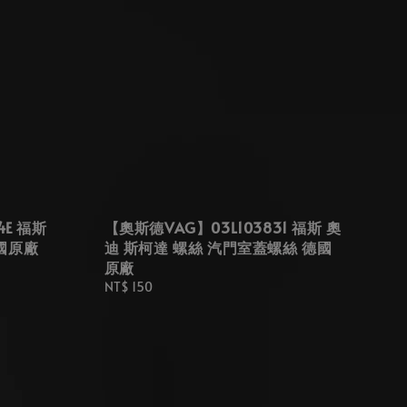
4E 福斯
【奧斯德VAG】03L103831 福斯 奧
國原廠
迪 斯柯達 螺絲 汽門室蓋螺絲 德國
原廠
Regular
NT$ 150
price