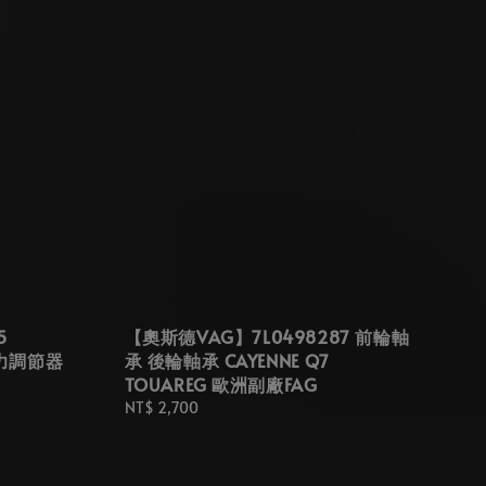
5
【奧斯德VAG】7L0498287 前輪軸
壓力調節器
承 後輪軸承 CAYENNE Q7
TOUAREG 歐洲副廠FAG
Regular
NT$ 2,700
price