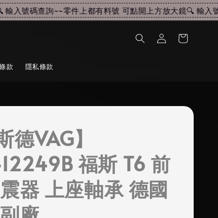
輸入號碼查詢~~
零件上都有料號 可點開上方放大鏡🔍 輸入號碼
條款
隱私條款
斯德VAG】
412249B 福斯 T6 前
避震器 上座軸承 德國
 副廠