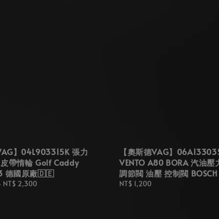
G】04L903315K 張力
【奧斯德VAG】06A13303
皮帶惰輪 Golf Caddy
VENTO A80 BORA 汽油
A3 德國原廠🇩🇪
調節閥 油壓 控制閥 BOSCH
-
NT$ 2,300
Regular
NT$ 1,200
price