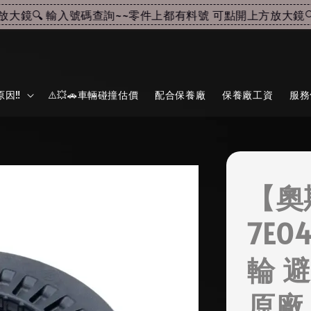
鏡🔍 輸入號碼查詢~~
零件上都有料號 可點開上方放大鏡🔍 
因‼️
⚠️💥🚗車輛碰撞估價
配合保養廠
保養廠工資
服務
【奧
7E0
輪 
原廠