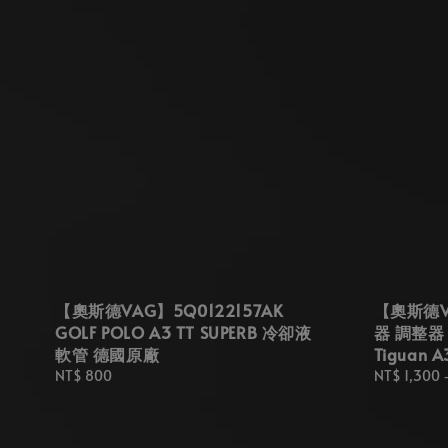
【奧斯德VAG】5Q0122157AK
【奧斯德VA
GOLF POLO A3 TT SUPERB 冷卻液
器 調整器 
軟管 德國原廠
Tiguan 
Regular
NT$ 800
Regular
NT$ 1,300
price
price