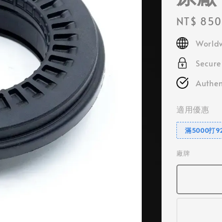
Regular
NT$ 850
price
Worldw
Secur
Authen
適用優惠
滿5000打9
廠牌