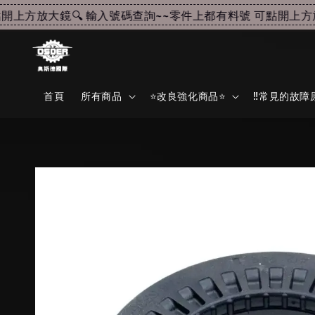
上方放大鏡🔍 輸入號碼查詢~~
零件上都有料號 可點開上方放大
首頁
所有商品
⭐改良強化商品⭐
‼️常見的故障原