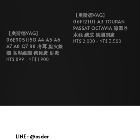
【奧斯德VAG】
06F121111 A3 TOURAN
PASSAT OCTAVIA 節溫器
【奧斯德VAG】
水龜 總成 德國副廠
06E905115G A4 A5 A6
Regular
NT$ 2,000
-
NT$ 3,500
A7 A8 Q7 R8 考耳 點火線
price
圈 高壓線圈 德原廠 副廠
Regular
NT$ 899
-
NT$ 1,900
price
LINE : @osder