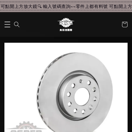
可點開上方放大鏡🔍 輸入號碼查詢~~
零件上都有料號 可點開上方放