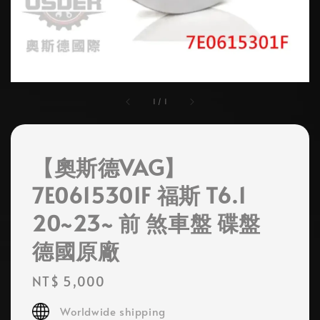
1
/
1
【奧斯德VAG】
7E0615301F 福斯 T6.1
20~23~ 前 煞車盤 碟盤
德國原廠
Regular
NT$ 5,000
price
Worldwide shipping