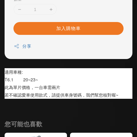
加入購物車
分享
適用車種:
T6.1        20~23~
此為單片價格，一台車需兩片
若不確認愛車使用款式，請提供車身號碼，我們幫您核對喔~
您可能也喜歡