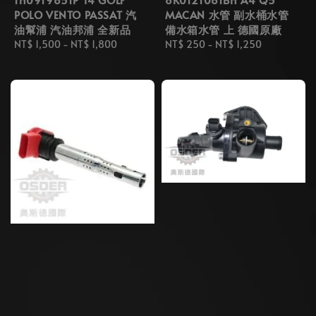
POLO VENTO PASSAT 汽
MACAN 水管 副水桶水管
油幫浦 汽油邦浦 全新品
備水箱水管 上 德國原廠
Regular
NT$ 1,500
-
NT$ 1,800
Regular
NT$ 250
-
NT$ 1,250
price
price