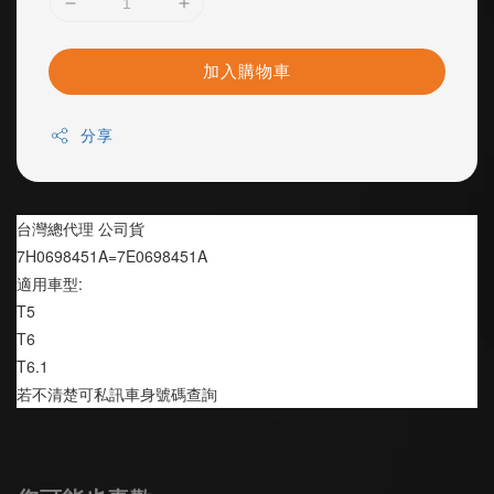
加入購物車
分享
台灣總代理 公司貨
7H0698451A=7E0698451A
適用車型:
T5
T6
T6.1
若不清楚可私訊車身號碼查詢