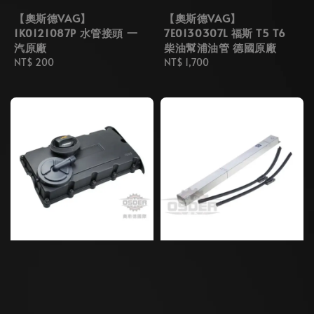
【奧斯德VAG】
【奧斯德VAG】
1K0121087P 水管接頭 一
7E0130307L 福斯 T5 T6
汽原廠
柴油幫浦油管 德國原廠
Regular
NT$ 200
Regular
NT$ 1,700
price
price