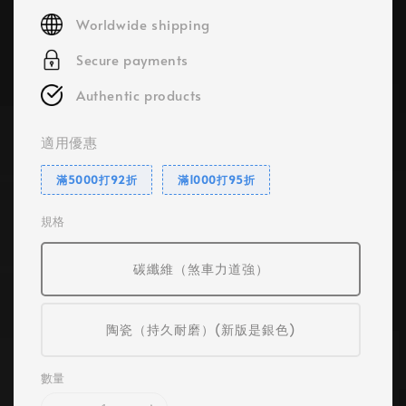
price
Worldwide shipping
Secure payments
Authentic products
適用優惠
滿5000打92折
滿1000打95折
規格
碳纖維（煞車力道強）
陶瓷（持久耐磨）(新版是銀色)
數量