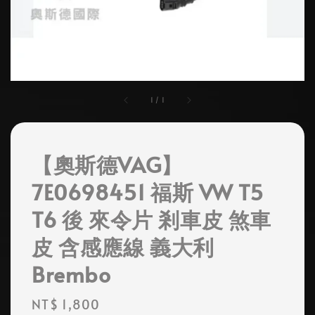
1
/
1
【奧斯德VAG】
7E0698451 福斯 VW T5
T6 後 來令片 剎車皮 煞車
皮 含感應線 義大利
Brembo
Regular
NT$ 1,800