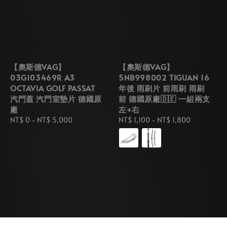
【奧斯德VAG】
【奧斯德VAG】
03G103469R A3
5NB998002 TIGUAN 16
OCTAVIA GOLF PASSAT
年後 雨刷片 前雨刷 雨刷
汽門蓋 汽門室墊片 德國原
前 德國原廠🇩🇪 一組兩支
廠
左+右
Regular
NT$ 0
-
NT$ 5,000
Regular
NT$ 1,100
-
NT$ 1,800
price
price