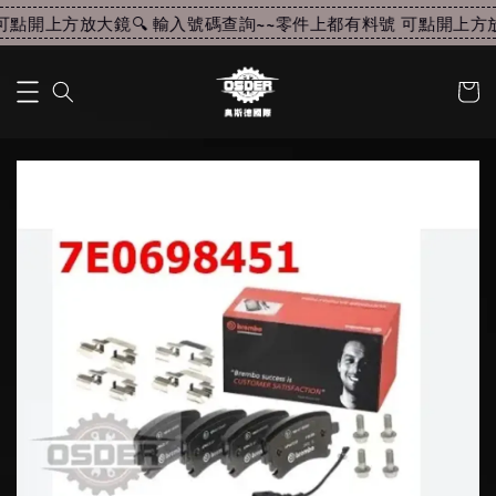
點開上方放大鏡🔍 輸入號碼查詢~~
零件上都有料號 可點開上方放大