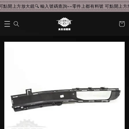
點開上方放大鏡🔍 輸入號碼查詢~~
零件上都有料號 可點開上方放