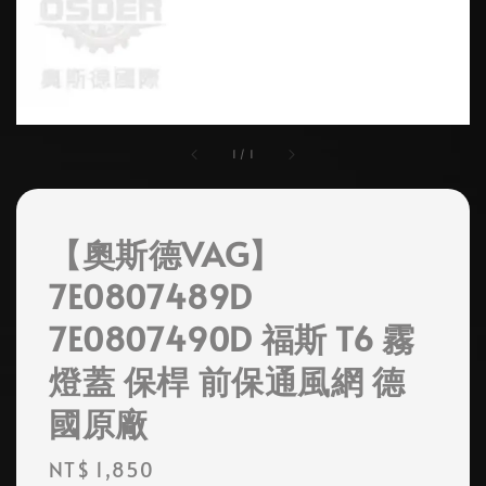
1
/
1
【奧斯德VAG】
7E0807489D
7E0807490D 福斯 T6 霧
燈蓋 保桿 前保通風網 德
國原廠
Regular
NT$ 1,850