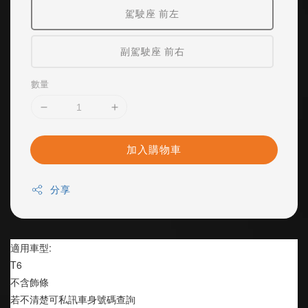
駕駛座 前左
副駕駛座 前右
數量
加入購物車
分享
適用車型:
T6
不含飾條
若不清楚可私訊車身號碼查詢