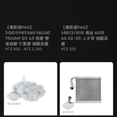
【奧斯德VAG】
【奧斯德VAG】
5Q0199855AH PASSAT
4B0121101R 奧迪 AUDI
TIGUAN Q3 A3 後腳 變
A6 02~05 上水管 德國原
速箱腳 引擎腳 德國原廠
廠
Regular
NT$ 800
-
NT$ 3,200
Regular
NT$ 500
price
price