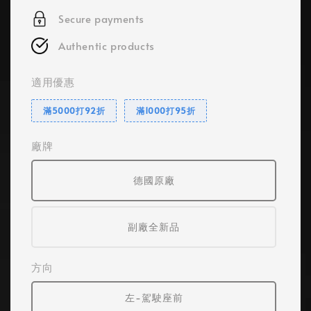
Secure payments
Authentic products
適用優惠
滿5000打92折
滿1000打95折
廠牌
德國原廠
副廠全新品
方向
左-駕駛座前