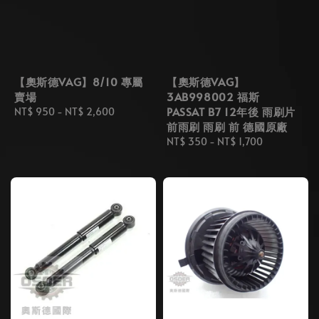
【奧斯德VAG】8/10 專屬
【奧斯德VAG】
賣場
3AB998002 福斯
PASSAT B7 12年後 雨刷片
Regular
NT$ 950
-
NT$ 2,600
前雨刷 雨刷 前 德國原廠
price
Regular
NT$ 350
-
NT$ 1,700
price