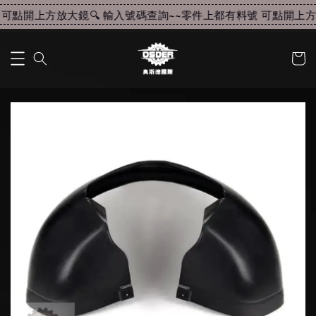
可點開上方放大鏡🔍 輸入號碼查詢~~
零件上都有料號 可點開上方放