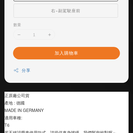
右-副駕駛座前
數量
加入購物車
分享
正原廠公司貨
產地 : 德國
MADE IN GERMANY
適用車種:
T6
若不確認愛車使用款式，請提供車身號碼，我們幫您核對喔～